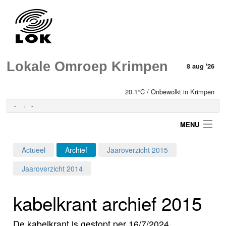
Lokale Omroep Krimpen
8 aug '26
20.1°C / Onbewolkt in Krimpen
-
-
MENU
Actueel
Archief
Jaaroverzicht 2015
Login
Jaaroverzicht 2014
Home
kabelkrant archief 2015
Programma's
De kabelkrant is gestopt per 16/7/2024