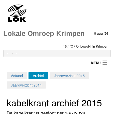
Lokale Omroep Krimpen
8 aug '26
16.4°C / Onbewolkt in Krimpen
-
-
MENU
Actueel
Archief
Jaaroverzicht 2015
Login
Jaaroverzicht 2014
Home
kabelkrant archief 2015
Programma's
De kabelkrant is gestopt per 16/7/2024