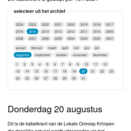
Nieuws
selecteer uit het archief
Foto's
2024
2023
2022
2021
2020
2019
2018
2017
2016
2015
2014
2013
2012
2011
2010
2009
Video
2008
2007
2006
2005
2004
2003
2002
2001
Webcam
januari
februari
maart
april
mei
juni
juli
augustus
september
oktober
november
december
Info
1
2
3
4
5
6
7
8
9
10
11
12
13
14
15
16
17
18
19
20
21
22
23
24
25
26
27
28
29
30
31
Donderdag 20 augustus
Dit is de kabelkrant van de Lokale Omroep Krimpen
die dagelijks actueel wordt uitgezonden via het