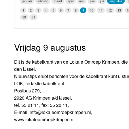
januari
februari
maart
april
mei
juni
juli
augustus
LOK schijf
Vrijdag
1
2
3
4
5
6
7
8
9
10
11
12
13
1
Oude LOK programma's
30
31
Zaterdag
Zondag
Vrijdag 9 augustus
Dit is de kabelkrant van de Lokale Omroep Krimpen, die 
den IJssel.
Nieuwstips en/of berichten voor de kabelkrant kunt u stu
LOK, redaktie kabelkrant,
Postbus 279,
2920 AG Krimpen a/d IJssel.
tel. 55 21 11, fax: 55 20 11,
E-mail: info@lokaleomroepkrimpen.nl,
www.lokaleomroepkrimpen.nl.