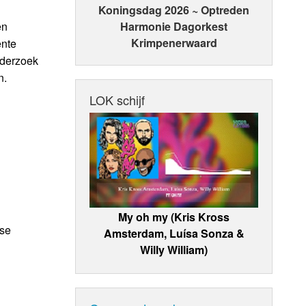
Koningsdag 2026 ~ Optreden
en
Harmonie Dagorkest
Krimpenerwaard
ente
nderzoek
n.
LOK schijf
My oh my (Kris Kross
nse
Amsterdam, Luísa Sonza &
Willy William)