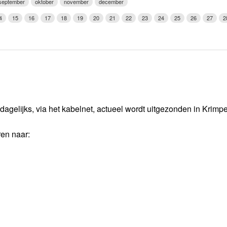
september
oktober
november
december
Weerman
4
15
16
17
18
19
20
21
22
23
24
25
26
27
2
Over Krimpen a/d IJssel
dagelijks, via het kabelnet, actueel wordt uitgezonden in Krimp
ren naar: