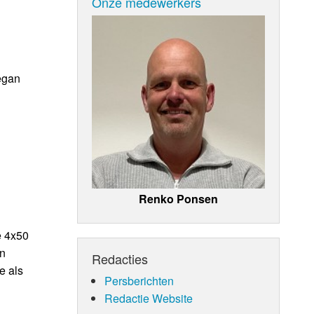
Onze medewerkers
egan
Renko Ponsen
e 4x50
en
Redacties
e als
Persberichten
Redactie Website