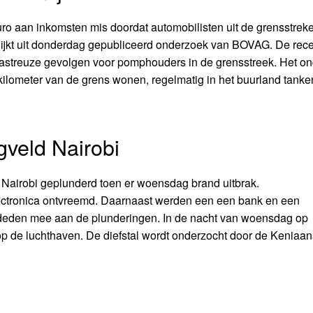
euro aan inkomsten mis doordat automobilisten uit de grensstrek
blijkt uit donderdag gepubliceerd onderzoek van BOVAG. De rec
sastreuze gevolgen voor pomphouders in de grensstreek. Het o
kilometer van de grens wonen, regelmatig in het buurland tanke
gveld Nairobi
airobi geplunderd toen er woensdag brand uitbrak.
lectronica ontvreemd. Daarnaast werden een een bank en een
deden mee aan de plunderingen. In de nacht van woensdag op
op de luchthaven. De diefstal wordt onderzocht door de Keniaa