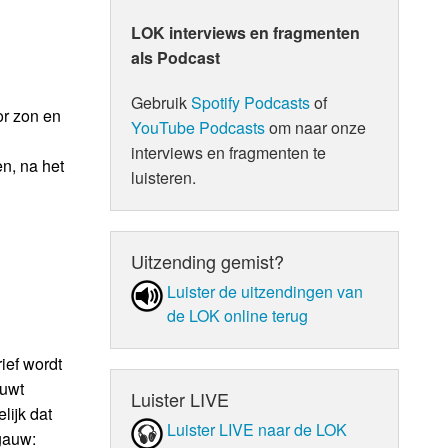
LOK interviews en fragmenten
als Podcast
Gebruik
Spotify Podcasts
of
or zon en
YouTube Podcasts
om naar onze
interviews en fragmenten te
n, na het
luisteren.
Uitzending gemist?
Luister de uit­zen­din­gen van
de LOK online terug
ief wordt
huwt
Luister LIVE
lijk dat
Luister LIVE naar de LOK
gauw: