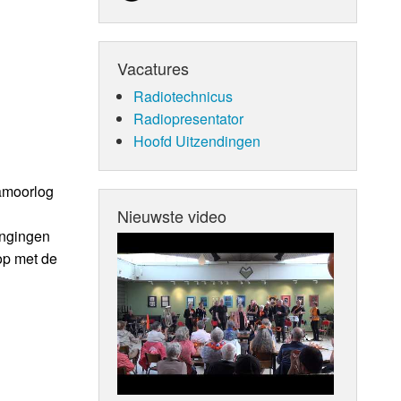
Vacatures
Radiotechnicus
Radiopresentator
Hoofd Uitzendingen
namoorlog
Nieuwste video
ingingen
op met de