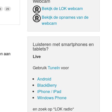
Webcam
Bekijk de LOK webcam
8
29
Bekijk de opnames van de
webcam
Luisteren met smartphones en
tablets?
en aan
Live
Gebruik
TuneIn
voor
Android
BlackBerry
iPhone / iPad
Windows Phone
en zoek op "LOK radio"