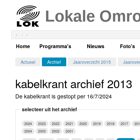
Lokale Omr
-
-
Home
Programma's
Nieuws
Foto's
Alle dagen
Actueel Lokaal Nieuw
Algeme
Actueel
Archief
Jaaroverzicht 2015
Jaarover
Weekschema
LOK nieuws
Evenem
kabelkrant archief 2013
Per dag
Kabelkrant
Progra
Maandag
De kabelkrant is gestopt per 16/7/2024
Alle programma's
Columns
Smoele
Dinsdag
selecteer uit het archief
Uitzending gemist?
RSS feed
Woensdag
2024
2023
2022
2021
2020
2019
2018
2017
201
Luister LOK Live
Donderdag
2004
2003
2002
2001