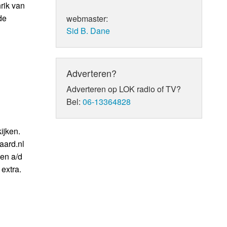
rik van
de
webmaster:
Sid B. Dane
Adverteren?
Adverteren op LOK radio of TV?
Bel:
06-13364828
ijken.
aard.nl
en a/d
extra.