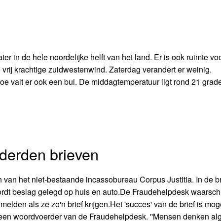
ater in de hele noordelijke helft van het land. Er is ook ruimte vo
ee vrij krachtige zuidwestenwind. Zaterdag verandert er weinig.
e valt er ook een bui. De middagtemperatuur ligt rond 21 grade
derden brieven
van het niet-bestaande incassobureau Corpus Justitia. In de br
rdt beslag gelegd op huis en auto.De Fraudehelpdesk waarsc
elden als ze zo'n brief krijgen.Het 'succes' van de brief is moge
s een woordvoerder van de Fraudehelpdesk. ''Mensen denken al