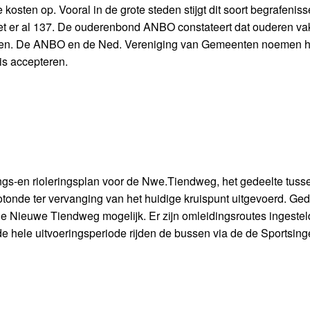
de kosten op. Vooral in de grote steden stijgt dit soort begrafeni
n het er al 137. De ouderenbond ANBO constateert dat ouderen va
geren. De ANBO en de Ned. Vereniging van Gemeenten noemen h
is accepteren.
atings-en rioleringsplan voor de Nwe.Tiendweg, het gedeelte tuss
tonde ter vervanging van het huidige kruispunt uitgevoerd. Ge
 Nieuwe Tiendweg mogelijk. Er zijn omleidingsroutes ingesteld
e hele uitvoeringsperiode rijden de bussen via de de Sportsing