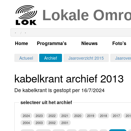
Lokale Omr
-
-
Home
Programma's
Nieuws
Foto's
Alle dagen
Actueel Lokaal Nieuw
Algeme
Actueel
Archief
Jaaroverzicht 2015
Jaarover
Weekschema
LOK nieuws
Evenem
kabelkrant archief 2013
Per dag
Kabelkrant
Progra
Maandag
De kabelkrant is gestopt per 16/7/2024
Alle programma's
Columns
Smoele
Dinsdag
selecteer uit het archief
Uitzending gemist?
RSS feed
Woensdag
2024
2023
2022
2021
2020
2019
2018
2017
201
Luister LOK Live
Donderdag
2004
2003
2002
2001