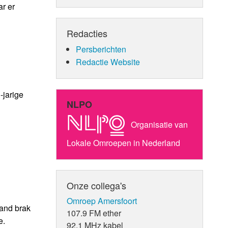
r er
Redacties
Persberichten
Redactie Website
-jarige
NLPO
Organisatie van
Lokale Omroepen in Nederland
Onze collega's
Omroep Amersfoort
rand brak
107.9 FM ether
e.
92.1 MHz kabel