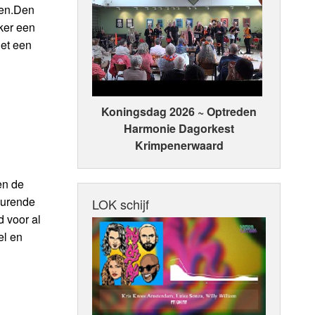
ssen.Den
ker een
et een
Koningsdag 2026 ~ Optreden
Harmonie Dagorkest
Krimpenerwaard
en de
durende
LOK schijf
 voor al
el en