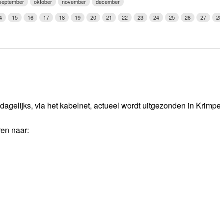
september
oktober
november
december
Weerman
4
15
16
17
18
19
20
21
22
23
24
25
26
27
2
Over Krimpen a/d IJssel
dagelijks, via het kabelnet, actueel wordt uitgezonden in Krimp
ren naar: