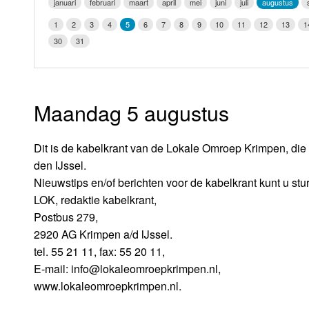
januari
februari
maart
april
mei
juni
juli
augustus
LOK schijf
Vrijdag
1
2
3
4
5
6
7
8
9
10
11
12
13
1
Oude LOK programma's
30
31
Zaterdag
Zondag
Maandag 5 augustus
Dit is de kabelkrant van de Lokale Omroep Krimpen, die 
den IJssel.
Nieuwstips en/of berichten voor de kabelkrant kunt u stu
LOK, redaktie kabelkrant,
Postbus 279,
2920 AG Krimpen a/d IJssel.
tel. 55 21 11, fax: 55 20 11,
E-mail: info@lokaleomroepkrimpen.nl,
www.lokaleomroepkrimpen.nl.