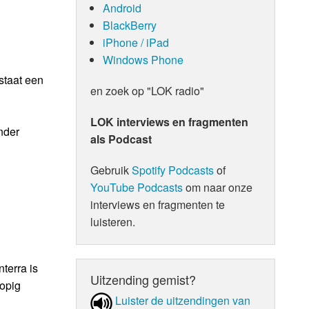
Android
BlackBerry
iPhone / iPad
Windows Phone
staat een
en zoek op "LOK radio"
LOK interviews en fragmenten
nder
als Podcast
Gebruik
Spotify Podcasts
of
YouTube Podcasts
om naar onze
interviews en fragmenten te
luisteren.
terra is
Uitzending gemist?
lopig
Luister de uit­zen­din­gen van