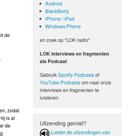
Android
BlackBerry
iPhone / iPad
Windows Phone
lt de
en zoek op "LOK radio"
LOK interviews en fragmenten
,
als Podcast
Gebruik
Spotify Podcasts
of
YouTube Podcasts
om naar onze
interviews en fragmenten te
luisteren.
en, zodat
j is al
Uitzending gemist?
ar de
Luister de uit­zen­din­gen van
ng