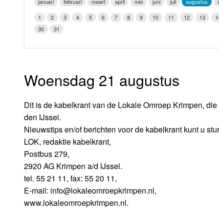
januari
februari
maart
april
mei
juni
juli
augustus
LOK schijf
Vrijdag
1
2
3
4
5
6
7
8
9
10
11
12
13
1
Oude LOK programma's
30
31
Zaterdag
Zondag
Woensdag 21 augustus
Dit is de kabelkrant van de Lokale Omroep Krimpen, die 
den IJssel.
Nieuwstips en/of berichten voor de kabelkrant kunt u stu
LOK, redaktie kabelkrant,
Postbus 279,
2920 AG Krimpen a/d IJssel.
tel. 55 21 11, fax: 55 20 11,
E-mail: info@lokaleomroepkrimpen.nl,
www.lokaleomroepkrimpen.nl.