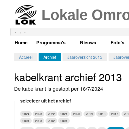
Lokale Omr
-
-
Home
Programma's
Nieuws
Foto's
Alle dagen
Actueel Lokaal Nieuw
Algeme
Actueel
Archief
Jaaroverzicht 2015
Jaarover
Weekschema
LOK nieuws
Evenem
kabelkrant archief 2013
Per dag
Kabelkrant
Progra
Maandag
De kabelkrant is gestopt per 16/7/2024
Alle programma's
Columns
Smoele
Dinsdag
selecteer uit het archief
Uitzending gemist?
RSS feed
Woensdag
2024
2023
2022
2021
2020
2019
2018
2017
201
Luister LOK Live
Donderdag
2004
2003
2002
2001