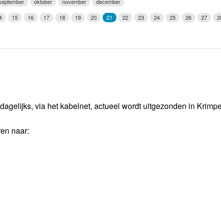
september
oktober
november
december
Weerman
4
15
16
17
18
19
20
21
22
23
24
25
26
27
2
Over Krimpen a/d IJssel
dagelijks, via het kabelnet, actueel wordt uitgezonden in Krimp
ren naar: