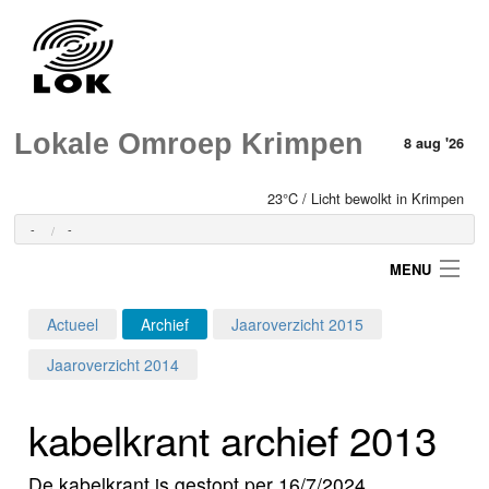
Lokale Omroep Krimpen
8 aug '26
23°C / Licht bewolkt in Krimpen
-
-
MENU
Actueel
Archief
Jaaroverzicht 2015
Login
Jaaroverzicht 2014
Home
kabelkrant archief 2013
Programma's
De kabelkrant is gestopt per 16/7/2024