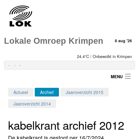
Lokale Omroep Krimpen
8 aug '26
24.4°C / Onbewolkt in Krimpen
-
-
MENU
Actueel
Archief
Jaaroverzicht 2015
Login
Jaaroverzicht 2014
Home
kabelkrant archief 2012
Programma's
De kabelkrant is gestopt per 16/7/2024