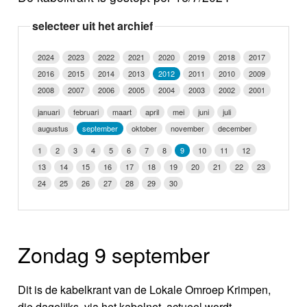
Nieuws
selecteer uit het archief
Foto's
2024
2023
2022
2021
2020
2019
2018
2017
2016
2015
2014
2013
2012
2011
2010
2009
Video
2008
2007
2006
2005
2004
2003
2002
2001
Webcam
januari
februari
maart
april
mei
juni
juli
augustus
september
oktober
november
december
Info
1
2
3
4
5
6
7
8
9
10
11
12
13
14
15
16
17
18
19
20
21
22
23
24
25
26
27
28
29
30
Zondag 9 september
Dit is de kabelkrant van de Lokale Omroep Krimpen,
die dagelijks, via het kabelnet, actueel wordt