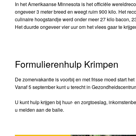
In het Amerikaanse Minnesota is het officiële wereldrec
ongeveer 3 meter breed en weegt ruim 900 kilo. Het reco
culinaire hoogstandje werd onder meer 27 kilo bacon, 23 k
Het duurde ongeveer vier uur om het vlees gaar te krijg
Formulierenhulp Krimpen
De zomervakantie is voorbij en met frisse moed start he
Vanaf 5 september kunt u terecht in Gezondheidscentr
U kunt hulp krijgen bij huur- en zorgtoeslag, inkomsten
u melden aan de balie.