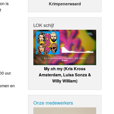
on is
Krimpenerwaard
t
.
LOK schijf
My oh my (Kris Kross
0 uur.
Amsterdam, Luísa Sonza &
Willy William)
komen en
Onze medewerkers