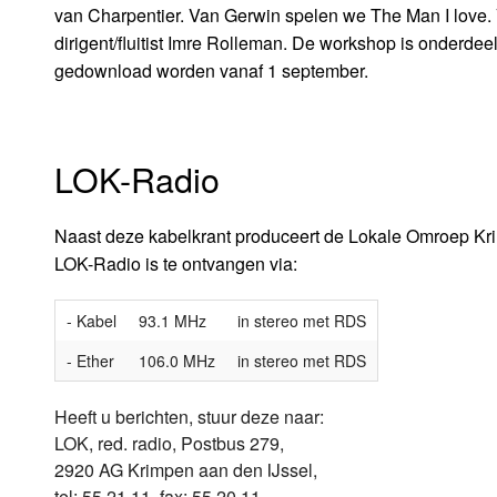
van Charpentier. Van Gerwin spelen we The Man I love.
dirigent/fluitist Imre Rolleman. De workshop is onder
gedownload worden vanaf 1 september.
LOK-Radio
Naast deze kabelkrant produceert de Lokale Omroep Kr
LOK-Radio is te ontvangen via:
- Kabel
93.1 MHz
in stereo met RDS
- Ether
106.0 MHz
in stereo met RDS
Heeft u berichten, stuur deze naar:
LOK, red. radio, Postbus 279,
2920 AG Krimpen aan den IJssel,
tel: 55 21 11, fax: 55 20 11.