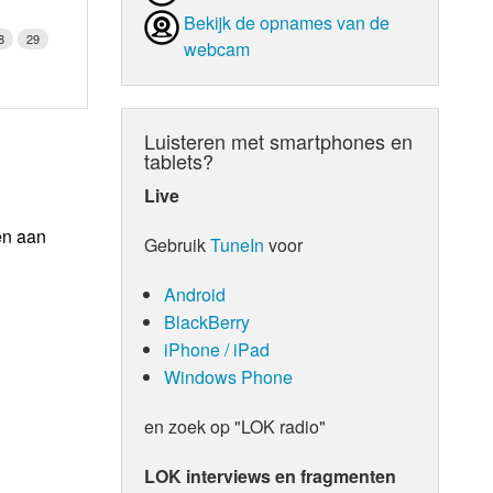
Bekijk de opnames van de
8
29
webcam
Luisteren met smartphones en
tablets?
Live
en aan
Gebruik
TuneIn
voor
Android
BlackBerry
iPhone / iPad
Windows Phone
en zoek op "LOK radio"
LOK interviews en fragmenten