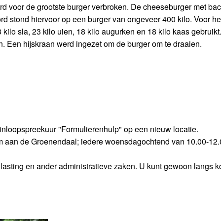
ord voor de grootste burger verbroken. De cheeseburger met bac
rd stond hiervoor op een burger van ongeveer 400 kilo. Voor he
ilo sla, 23 kilo uien, 18 kilo augurken en 18 kilo kaas gebruikt
en. Een hijskraan werd ingezet om de burger om te draaien.
t inloopspreekuur "Formulierenhulp" op een nieuw locatie.
um aan de Groenendaal; iedere woensdagochtend van 10.00-12.0
belasting en ander administratieve zaken. U kunt gewoon langs 