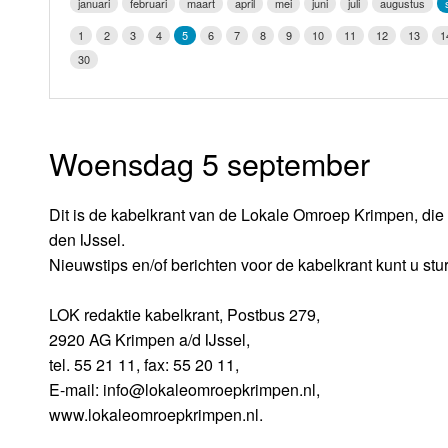
januari
februari
maart
april
mei
juni
juli
augustus
LOK schijf
Vrijdag
1
2
3
4
5
6
7
8
9
10
11
12
13
1
Oude LOK programma's
30
Zaterdag
Zondag
Woensdag 5 september
Dit is de kabelkrant van de Lokale Omroep Krimpen, die 
den IJssel.
Nieuwstips en/of berichten voor de kabelkrant kunt u stu
LOK redaktie kabelkrant, Postbus 279,
2920 AG Krimpen a/d IJssel,
tel. 55 21 11, fax: 55 20 11,
E-mail: info@lokaleomroepkrimpen.nl,
www.lokaleomroepkrimpen.nl.