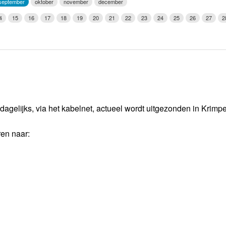
september
oktober
november
december
Weerman
4
15
16
17
18
19
20
21
22
23
24
25
26
27
2
Over Krimpen a/d IJssel
dagelijks, via het kabelnet, actueel wordt uitgezonden in Krimp
ren naar: