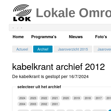
Lokale Omr
-
-
Home
Programma's
Nieuws
Foto's
Alle dagen
Actueel Lokaal Nieuw
Algeme
Actueel
Archief
Jaaroverzicht 2015
Jaarover
Weekschema
LOK nieuws
Evenem
kabelkrant archief 2012
Per dag
Kabelkrant
Progra
Maandag
De kabelkrant is gestopt per 16/7/2024
Alle programma's
Columns
Smoele
Dinsdag
selecteer uit het archief
Uitzending gemist?
RSS feed
Woensdag
2024
2023
2022
2021
2020
2019
2018
2017
201
Luister LOK Live
Donderdag
2004
2003
2002
2001