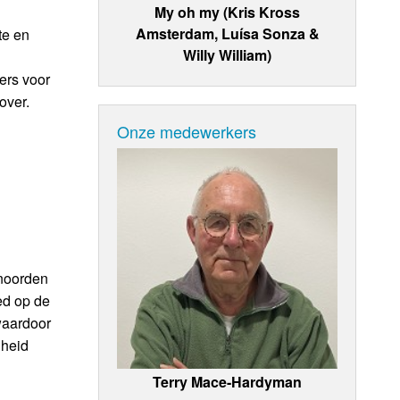
My oh my (Kris Kross
Amsterdam, Luísa Sonza &
te en
Willy William)
ers voor
over.
Onze medewerkers
 noorden
ed op de
 waardoor
lheid
Terry Mace-Hardyman