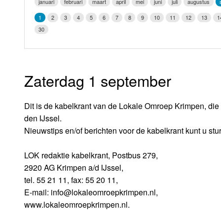
januari
februari
maart
april
mei
juni
juli
augustus
LOK schijf
Vrijdag
1
2
3
4
5
6
7
8
9
10
11
12
13
1
Oude LOK programma's
30
Zaterdag
Zondag
Zaterdag 1 september
Dit is de kabelkrant van de Lokale Omroep Krimpen, die 
den IJssel.
Nieuwstips en/of berichten voor de kabelkrant kunt u stu
LOK redaktie kabelkrant, Postbus 279,
2920 AG Krimpen a/d IJssel,
tel. 55 21 11, fax: 55 20 11,
E-mail: info@lokaleomroepkrimpen.nl,
www.lokaleomroepkrimpen.nl.