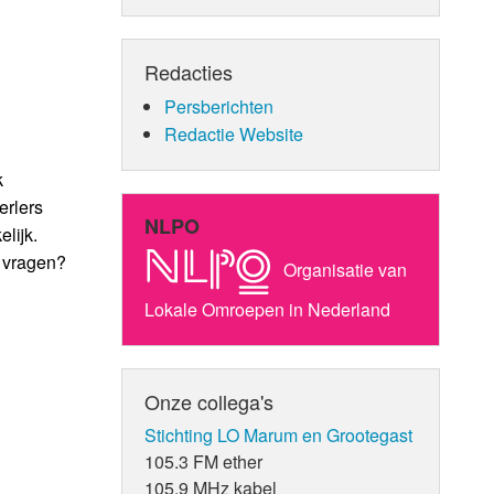
Redacties
Persberichten
Redactie Website
k
erlers
NLPO
lijk.
U vragen?
Organisatie van
Lokale Omroepen in Nederland
Onze collega's
Stichting LO Marum en Grootegast
105.3 FM ether
105.9 MHz kabel