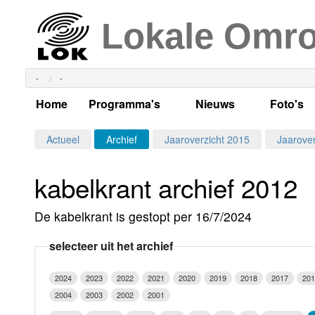
Lokale Omr
-
-
Home
Programma's
Nieuws
Foto's
Alle dagen
Actueel Lokaal Nieuw
Algeme
Actueel
Archief
Jaaroverzicht 2015
Jaarover
Weekschema
LOK nieuws
Evenem
kabelkrant archief 2012
Per dag
Kabelkrant
Progra
Maandag
De kabelkrant is gestopt per 16/7/2024
Alle programma's
Columns
Smoele
Dinsdag
selecteer uit het archief
Uitzending gemist?
RSS feed
Woensdag
2024
2023
2022
2021
2020
2019
2018
2017
201
Luister LOK Live
Donderdag
2004
2003
2002
2001