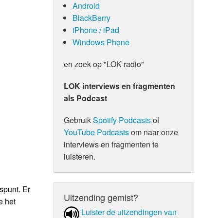
Android
BlackBerry
iPhone / iPad
Windows Phone
en zoek op "LOK radio"
LOK interviews en fragmenten
als Podcast
Gebruik
Spotify Podcasts
of
YouTube Podcasts
om naar onze
interviews en fragmenten te
luisteren.
spunt. Er
Uitzending gemist?
e het
Luister de uit­zen­din­gen van