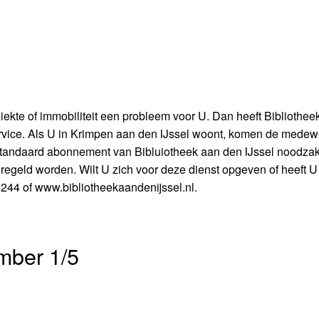
iekte of immobiliteit een probleem voor U. Dan heeft Bibliothee
rvice. Als U in Krimpen aan den IJssel woont, komen de medew
n standaard abonnement van Bibluiotheek aan den IJssel noodzake
geregeld worden. Wilt U zich voor deze dienst opgeven of heeft 
44 of www.bibliotheekaandenijssel.nl.
mber 1/5