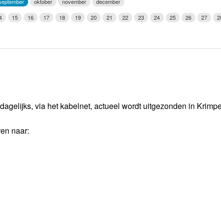
september
oktober
november
december
Weerman
4
15
16
17
18
19
20
21
22
23
24
25
26
27
2
Over Krimpen a/d IJssel
dagelijks, via het kabelnet, actueel wordt uitgezonden in Krimp
ren naar: