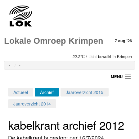
Lokale Omroep Krimpen
7 aug '26
22.2°C / Licht bewolkt in Krimpen
-
-
MENU
Actueel
Archief
Jaaroverzicht 2015
Login
Jaaroverzicht 2014
Home
kabelkrant archief 2012
Programma's
De kabelkrant is gestopt per 16/7/2024