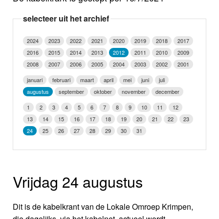
Nieuws
selecteer uit het archief
Foto's
2024
2023
2022
2021
2020
2019
2018
2017
2016
2015
2014
2013
2012
2011
2010
2009
Video
2008
2007
2006
2005
2004
2003
2002
2001
Webcam
januari
februari
maart
april
mei
juni
juli
augustus
september
oktober
november
december
Info
1
2
3
4
5
6
7
8
9
10
11
12
13
14
15
16
17
18
19
20
21
22
23
24
25
26
27
28
29
30
31
Vrijdag 24 augustus
Dit is de kabelkrant van de Lokale Omroep Krimpen,
die dagelijks, via het kabelnet, actueel wordt