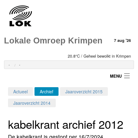
Lokale Omroep Krimpen
7 aug '26
20.8°C / Geheel bewolkt in Krimpen
-
-
MENU
Actueel
Archief
Jaaroverzicht 2015
Login
Jaaroverzicht 2014
Home
kabelkrant archief 2012
Programma's
De kabelkrant is gestopt per 16/7/2024