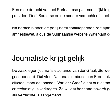
Een meerderheid van het Surinaamse parlement lijkt te 
president Desi Bouterse en de andere verdachten in he
Na beraad binnen de partij heeft coalitiepartner Pertja
amnestiewet, aldus de Surinaamse website Waterkant d
Journaliste krijgt gelijk
De zaak tegen journaliste Jolande van der Graaf, die we
geseponeerd. Dat vindt Nationale ombudsman Brenninkme
officieel moet aanpassen. Van der Graaf is het er niet m
onrechtmatig is verkregen. Ze wil dat haar naam wordt ge
als verdachte is aangemerkt.