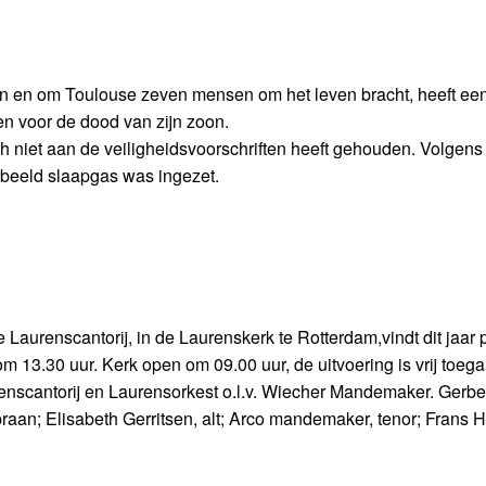
n en om Toulouse zeven mensen om het leven bracht, heeft ee
n voor de dood van zijn zoon.
h niet aan de veiligheidsvoorschriften heeft gehouden. Volgen
rbeeld slaapgas was ingezet.
 Laurenscantorij, in de Laurenskerk te Rotterdam,vindt dit jaar 
 13.30 uur. Kerk open om 09.00 uur, de uitvoering is vrij toegan
enscantorij en Laurensorkest o.l.v. Wiecher Mandemaker. Gerb
aan; Elisabeth Gerritsen, alt; Arco mandemaker, tenor; Frans Hu