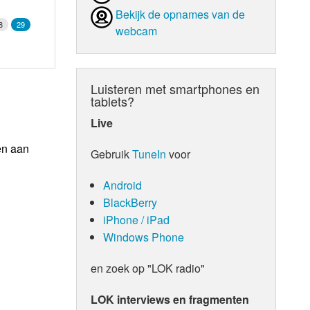
Bekijk de opnames van de
8
29
webcam
Luisteren met smartphones en
tablets?
Live
en aan
Gebruik
TuneIn
voor
Android
BlackBerry
iPhone / iPad
Windows Phone
en zoek op "LOK radio"
LOK interviews en fragmenten