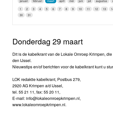
januari
februari
maart
april
mei
juni
juli
augustus
LOK schijf
Vrijdag
1
2
3
4
5
6
7
8
9
10
11
12
13
1
Oude LOK programma's
30
31
Zaterdag
Zondag
Donderdag 29 maart
Dit is de kabelkrant van de Lokale Omroep Krimpen, die 
den IJssel.
Nieuwstips en/of berichten voor de kabelkrant kunt u stu
LOK redaktie kabelkrant, Postbus 279,
2920 AG Krimpen a/d IJssel,
tel. 55 21 11, fax: 55 20 11,
E-mail: info@lokaleomroepkrimpen.nl,
www.lokaleomroepkrimpen.nl.