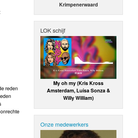
Krimpenerwaard
t
LOK schijf
My oh my (Kris Kross
de reden
Amsterdam, Luísa Sonza &
reden
Willy William)
s
 onrechte
Onze medewerkers