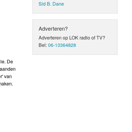
Sid B. Dane
Adverteren?
Adverteren op LOK radio of TV?
Bel:
06-13364828
ie. De
 maanden
r' van
 maken.