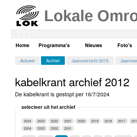
Lokale Omr
-
-
Home
Programma's
Nieuws
Foto's
Alle dagen
Actueel Lokaal Nieuw
Algeme
Actueel
Archief
Jaaroverzicht 2015
Jaarover
Weekschema
LOK nieuws
Evenem
kabelkrant archief 2012
Per dag
Kabelkrant
Progra
Maandag
De kabelkrant is gestopt per 16/7/2024
Alle programma's
Columns
Smoele
Dinsdag
selecteer uit het archief
Uitzending gemist?
RSS feed
Woensdag
2024
2023
2022
2021
2020
2019
2018
2017
201
Luister LOK Live
Donderdag
2004
2003
2002
2001