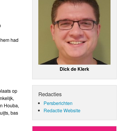
n
s hem had
Dick de Klerk
plaats op
Redacties
kelijk,
Persberichten
en Houba,
Redactie Website
ijts, bas