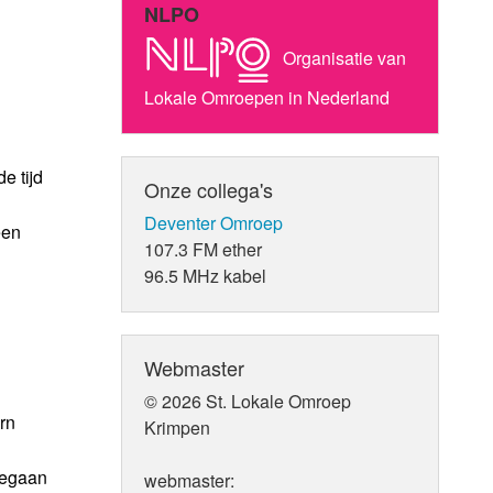
NLPO
Organisatie van
Lokale Omroepen in Nederland
n
e tijd
Onze collega's
Deventer Omroep
een
107.3 FM ether
96.5 MHz kabel
Webmaster
© 2026 St. Lokale Omroep
rn
Krimpen
gegaan
webmaster: