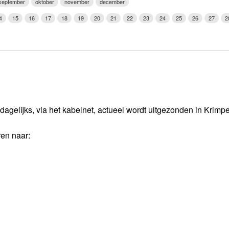
september
oktober
november
december
Weerman
4
15
16
17
18
19
20
21
22
23
24
25
26
27
2
Over Krimpen a/d IJssel
dagelijks, via het kabelnet, actueel wordt uitgezonden in Krimp
ren naar: