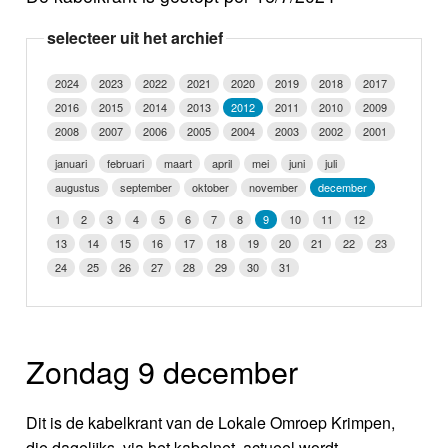
Nieuws
selecteer uit het archief
Foto's
2024
2023
2022
2021
2020
2019
2018
2017
2016
2015
2014
2013
2012
2011
2010
2009
Video
2008
2007
2006
2005
2004
2003
2002
2001
Webcam
januari
februari
maart
april
mei
juni
juli
augustus
september
oktober
november
december
Info
1
2
3
4
5
6
7
8
9
10
11
12
13
14
15
16
17
18
19
20
21
22
23
24
25
26
27
28
29
30
31
Zondag 9 december
Dit is de kabelkrant van de Lokale Omroep Krimpen,
die dagelijks, via het kabelnet, actueel wordt