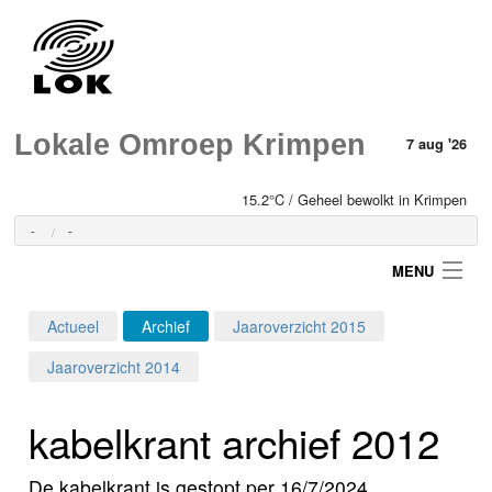
Lokale Omroep Krimpen
7 aug '26
15.2°C / Geheel bewolkt in Krimpen
-
-
MENU
Actueel
Archief
Jaaroverzicht 2015
Login
Jaaroverzicht 2014
Home
kabelkrant archief 2012
Programma's
De kabelkrant is gestopt per 16/7/2024