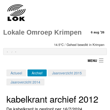
Lokale Omroep Krimpen
6 aug '26
14.5°C / Geheel bewolkt in Krimpen
-
-
MENU
Actueel
Archief
Jaaroverzicht 2015
Login
Jaaroverzicht 2014
Home
kabelkrant archief 2012
Programma's
De kabelkrant is gestopt per 16/7/2024