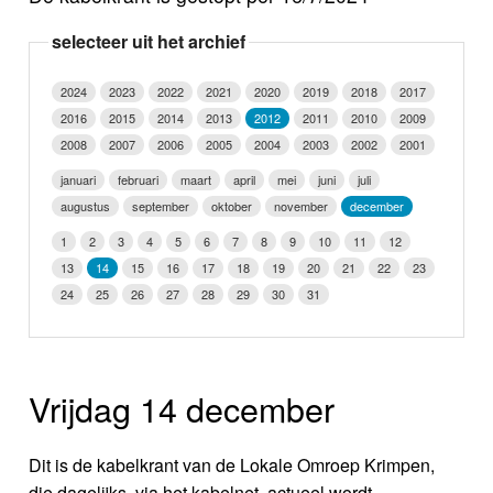
Nieuws
selecteer uit het archief
Foto's
2024
2023
2022
2021
2020
2019
2018
2017
2016
2015
2014
2013
2012
2011
2010
2009
Video
2008
2007
2006
2005
2004
2003
2002
2001
Webcam
januari
februari
maart
april
mei
juni
juli
augustus
september
oktober
november
december
Info
1
2
3
4
5
6
7
8
9
10
11
12
13
14
15
16
17
18
19
20
21
22
23
24
25
26
27
28
29
30
31
Vrijdag 14 december
Dit is de kabelkrant van de Lokale Omroep Krimpen,
die dagelijks, via het kabelnet, actueel wordt