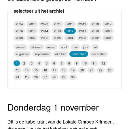
Nieuws
selecteer uit het archief
Foto's
2024
2023
2022
2021
2020
2019
2018
2017
2016
2015
2014
2013
2012
2011
2010
2009
Video
2008
2007
2006
2005
2004
2003
2002
2001
Webcam
januari
februari
maart
april
mei
juni
juli
augustus
september
oktober
november
december
Info
1
2
3
4
5
6
7
8
9
10
11
12
13
14
15
16
17
18
19
20
21
22
23
24
25
26
27
28
29
30
Donderdag 1 november
Dit is de kabelkrant van de Lokale Omroep Krimpen,
die dagelijks, via het kabelnet, actueel wordt