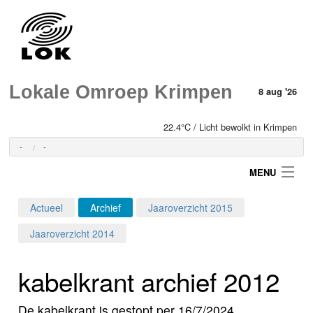
Lokale Omroep Krimpen
8 aug '26
22.4°C / Licht bewolkt in Krimpen
-
-
MENU
Actueel
Archief
Jaaroverzicht 2015
Login
Jaaroverzicht 2014
Home
kabelkrant archief 2012
Programma's
De kabelkrant is gestopt per 16/7/2024