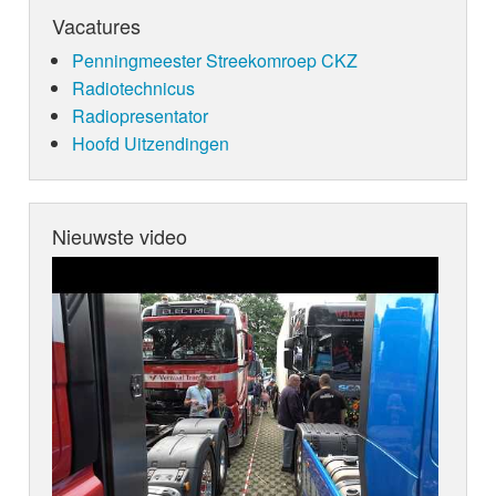
Vacatures
Penningmeester Streekomroep CKZ
Radiotechnicus
Radiopresentator
Hoofd Uitzendingen
Nieuwste video