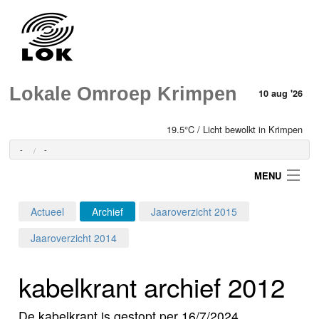
Lokale Omroep Krimpen
10 aug '26
19.5°C / Licht bewolkt in Krimpen
-
-
MENU
Actueel
Archief
Jaaroverzicht 2015
Login
Jaaroverzicht 2014
Home
kabelkrant archief 2012
Programma's
De kabelkrant is gestopt per 16/7/2024