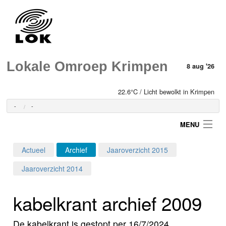
Lokale Omroep Krimpen
8 aug '26
22.6°C / Licht bewolkt in Krimpen
-
-
MENU
Actueel
Archief
Jaaroverzicht 2015
Login
Jaaroverzicht 2014
Home
kabelkrant archief 2009
Programma's
De kabelkrant is gestopt per 16/7/2024