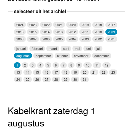
Nieuws
selecteer uit het archief
Foto's
2024
2023
2022
2021
2020
2019
2018
2017
2016
2015
2014
2013
2012
2011
2010
2009
Video
2008
2007
2006
2005
2004
2003
2002
2001
Webcam
januari
februari
maart
april
mei
juni
juli
augustus
september
oktober
november
december
Info
1
2
3
4
5
6
7
8
9
10
11
12
13
14
15
16
17
18
19
20
21
22
23
24
25
26
27
28
29
30
31
Kabelkrant zaterdag 1
augustus