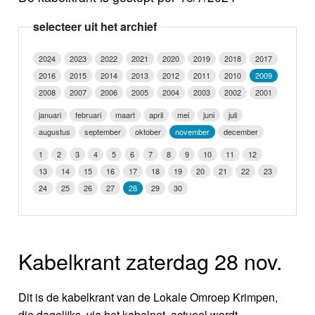
Nieuws
selecteer uit het archief
Foto's
2024
2023
2022
2021
2020
2019
2018
2017
2016
2015
2014
2013
2012
2011
2010
2009
Video
2008
2007
2006
2005
2004
2003
2002
2001
Webcam
januari
februari
maart
april
mei
juni
juli
augustus
september
oktober
november
december
Info
1
2
3
4
5
6
7
8
9
10
11
12
13
14
15
16
17
18
19
20
21
22
23
24
25
26
27
28
29
30
Kabelkrant zaterdag 28 nov.
Dit is de kabelkrant van de Lokale Omroep Krimpen,
die dagelijks, via het kabelnet, actueel wordt