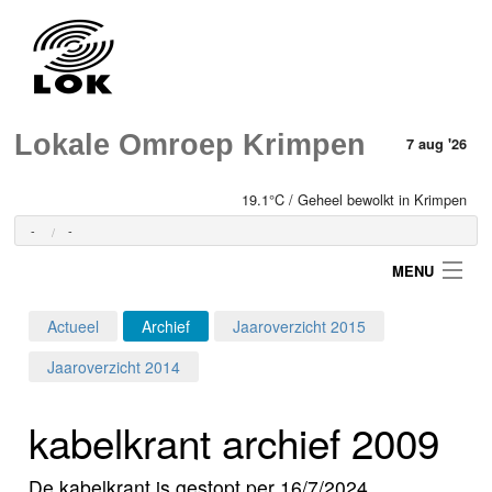
Lokale Omroep Krimpen
7 aug '26
19.1°C / Geheel bewolkt in Krimpen
-
-
MENU
Actueel
Archief
Jaaroverzicht 2015
Login
Jaaroverzicht 2014
Home
kabelkrant archief 2009
Programma's
De kabelkrant is gestopt per 16/7/2024