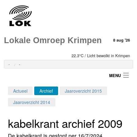
Lokale Omroep Krimpen
8 aug '26
22.3°C / Licht bewolkt in Krimpen
-
-
MENU
Actueel
Archief
Jaaroverzicht 2015
Login
Jaaroverzicht 2014
Home
kabelkrant archief 2009
Programma's
De kabelkrant is gestopt per 16/7/2024