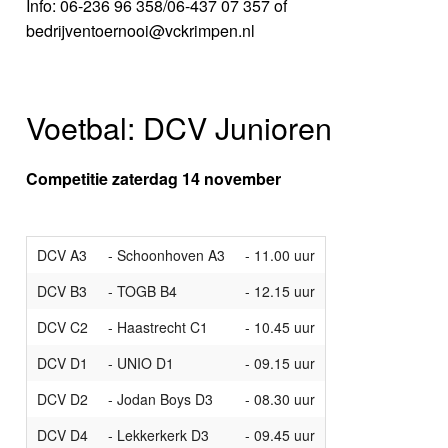
Info: 06-236 96 358/06-437 07 357 of
bedrijventoernooi@vckrimpen.nl
Voetbal: DCV Junioren
Competitie zaterdag 14 november
DCV A3
- Schoonhoven A3
- 11.00 uur
DCV B3
- TOGB B4
- 12.15 uur
DCV C2
- Haastrecht C1
- 10.45 uur
DCV D1
- UNIO D1
- 09.15 uur
DCV D2
- Jodan Boys D3
- 08.30 uur
DCV D4
- Lekkerkerk D3
- 09.45 uur