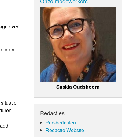
Onze medewerkers
aagd over
e leren
Saskia Oudshoorn
situatie
duren
Redacties
Persberichten
lagd.
Redactie Website