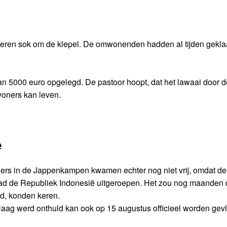
n leren sok om de klepel. De omwonenden hadden al tijden gekl
5000 euro opgelegd. De pastoor hoopt, dat het lawaai door d
woners kan leven.
ë
rs in de Jappenkampen kwamen echter nog niet vrij, omdat de 
had de Republiek Indonesië uitgeroepen. Het zou nog maanden 
d, konden keren.
ag werd onthuld kan ook op 15 augustus officieel worden gev