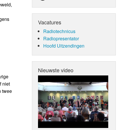
eweld,
egens
Vacatures
Radiotechnicus
Radiopresentator
Hoofd Uitzendingen
Nieuwste video
rige
 niet
n twee