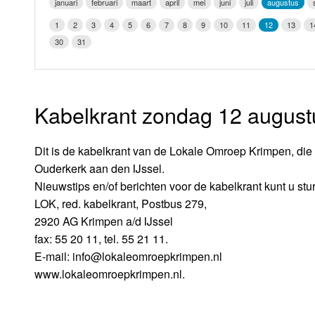
januari
februari
maart
april
mei
juni
juli
augustus
LOK schijf
Vrijdag
1
2
3
4
5
6
7
8
9
10
11
12
13
1
Oude LOK programma's
30
31
Zaterdag
Zondag
Kabelkrant zondag 12 august
Dit is de kabelkrant van de Lokale Omroep Krimpen, die 
Ouderkerk aan den IJssel.
Nieuwstips en/of berichten voor de kabelkrant kunt u stu
LOK, red. kabelkrant, Postbus 279,
2920 AG Krimpen a/d IJssel
fax: 55 20 11, tel. 55 21 11.
E-mail: info@lokaleomroepkrimpen.nl
www.lokaleomroepkrimpen.nl.