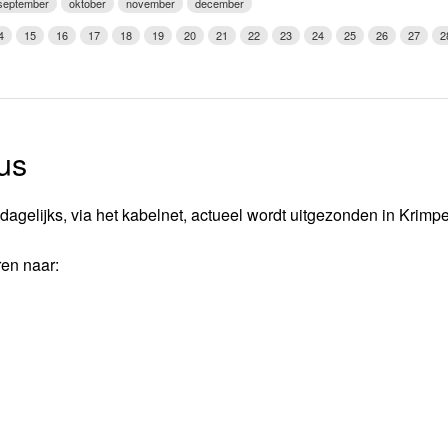
september
oktober
november
december
Weerman
4
15
16
17
18
19
20
21
22
23
24
25
26
27
2
Over Krimpen a/d IJssel
us
dagelijks, via het kabelnet, actueel wordt uitgezonden in Krimp
ren naar: