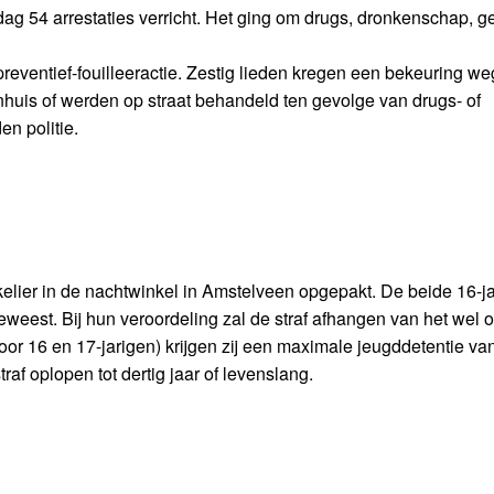
dag 54 arrestaties verricht. Het ging om drugs, dronkenschap, g
eventief-fouilleeractie. Zestig lieden kregen een bekeuring w
huis of werden op straat behandeld ten gevolge van drugs- of
en politie.
elier in de nachtwinkel in Amstelveen opgepakt. De beide 16-ja
weest. Bij hun veroordeling zal de straf afhangen van het wel of
oor 16 en 17-jarigen) krijgen zij een maximale jeugddetentie va
af oplopen tot dertig jaar of levenslang.