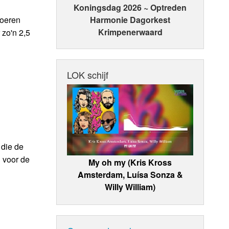
Koningsdag 2026 ~ Optreden
Boeren
Harmonie Dagorkest
Krimpenerwaard
 zo'n 2,5
LOK schijf
 die de
 voor de
My oh my (Kris Kross
Amsterdam, Luísa Sonza &
Willy William)