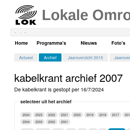
Lokale Omr
-
-
Home
Programma's
Nieuws
Foto's
Alle dagen
Actueel Lokaal Nieuw
Algeme
Actueel
Archief
Jaaroverzicht 2015
Jaarover
Weekschema
LOK nieuws
Evenem
kabelkrant archief 2007
Per dag
Kabelkrant
Progra
Maandag
De kabelkrant is gestopt per 16/7/2024
Alle programma's
Columns
Smoele
Dinsdag
selecteer uit het archief
Uitzending gemist?
RSS feed
Woensdag
2024
2023
2022
2021
2020
2019
2018
2017
201
Luister LOK Live
Donderdag
2004
2003
2002
2001