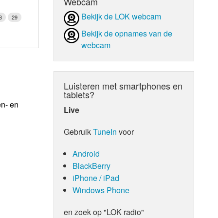
Webcam
Bekijk de LOK webcam
8
29
Bekijk de opnames van de
webcam
Luisteren met smartphones en
tablets?
en- en
Live
Gebruik
TuneIn
voor
Android
BlackBerry
iPhone / iPad
Windows Phone
en zoek op "LOK radio"