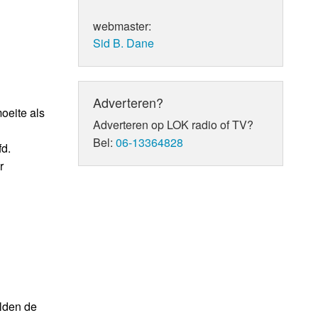
webmaster:
Sid B. Dane
Adverteren?
moeite als
Adverteren op LOK radio of TV?
Bel:
06-13364828
fd.
r
lden de