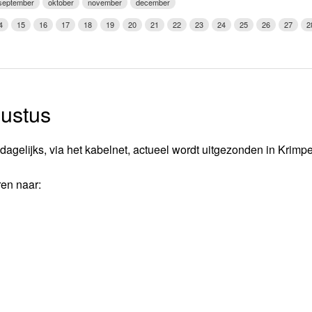
september
oktober
november
december
Weerman
4
15
16
17
18
19
20
21
22
23
24
25
26
27
2
Over Krimpen a/d IJssel
ustus
dagelijks, via het kabelnet, actueel wordt uitgezonden in Krimp
ren naar: