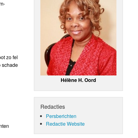
am-
ot zo fel
ro schade
Hélène H. Oord
Redacties
Persberichten
Redactie Website
enten