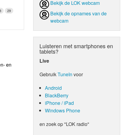
Bekijk de LOK webcam
8
29
Bekijk de opnames van de
webcam
Luisteren met smartphones en
tablets?
Live
en- en
Gebruik
TuneIn
voor
Android
BlackBerry
iPhone / iPad
Windows Phone
en zoek op "LOK radio"