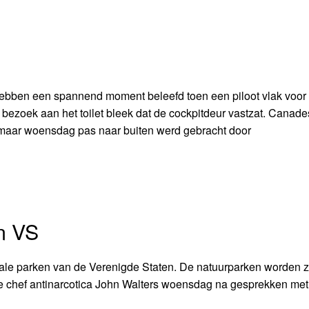
n
ebben een spannend moment beleefd toen een piloot vlak voor
 bezoek aan het toilet bleek dat de cockpitdeur vastzat. Canad
de maar woensdag pas naar buiten werd gebracht door
n VS
le parken van de Verenigde Staten. De natuurparken worden z
e chef antinarcotica John Walters woensdag na gesprekken met