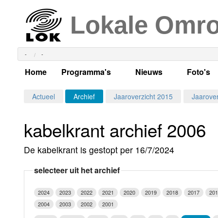
Lokale Omr
-
-
Home
Programma's
Nieuws
Foto's
Alle dagen
Actueel Lokaal Nieuw
Algeme
Actueel
Archief
Jaaroverzicht 2015
Jaarover
Weekschema
LOK nieuws
Evenem
kabelkrant archief 2006
Per dag
Kabelkrant
Progra
Maandag
De kabelkrant is gestopt per 16/7/2024
Alle programma's
Columns
Smoele
Dinsdag
selecteer uit het archief
Uitzending gemist?
RSS feed
Woensdag
2024
2023
2022
2021
2020
2019
2018
2017
201
Luister LOK Live
Donderdag
2004
2003
2002
2001