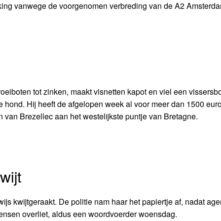
rekking vanwege de voorgenomen verbreding van de A2 Amsterd
 roeiboten tot zinken, maakt visnetten kapot en viel een vissersbo
lle hond. Hij heeft de afgelopen week al voor meer dan 1500 eu
n van Brezellec aan het westelijkste puntje van Bretagne.
wijt
js kwijtgeraakt. De politie nam haar het papiertje af, nadat ag
e wensen overliet, aldus een woordvoerder woensdag.