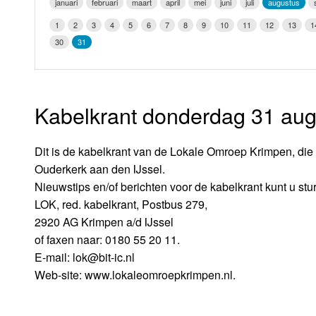
januari
februari
maart
april
mei
juni
juli
augustus
LOK schijf
Vrijdag
1
2
3
4
5
6
7
8
9
10
11
12
13
1
Oude LOK programma's
30
31
Zaterdag
Zondag
Kabelkrant donderdag 31 aug
Dit is de kabelkrant van de Lokale Omroep Krimpen, die 
Ouderkerk aan den IJssel.
Nieuwstips en/of berichten voor de kabelkrant kunt u stu
LOK, red. kabelkrant, Postbus 279,
2920 AG Krimpen a/d IJssel
of faxen naar: 0180 55 20 11.
E-mail: lok@bit-ic.nl
Web-site: www.lokaleomroepkrimpen.nl.