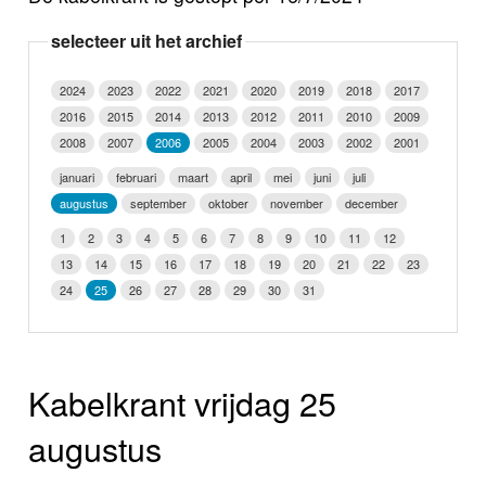
Nieuws
selecteer uit het archief
Foto's
2024
2023
2022
2021
2020
2019
2018
2017
2016
2015
2014
2013
2012
2011
2010
2009
Video
2008
2007
2006
2005
2004
2003
2002
2001
Webcam
januari
februari
maart
april
mei
juni
juli
augustus
september
oktober
november
december
Info
1
2
3
4
5
6
7
8
9
10
11
12
13
14
15
16
17
18
19
20
21
22
23
24
25
26
27
28
29
30
31
Kabelkrant vrijdag 25
augustus