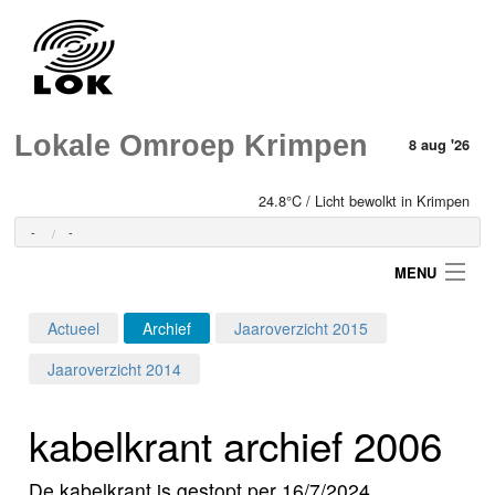
Lokale Omroep Krimpen
8 aug '26
24.8°C / Licht bewolkt in Krimpen
-
-
MENU
Actueel
Archief
Jaaroverzicht 2015
Login
Jaaroverzicht 2014
Home
kabelkrant archief 2006
Programma's
De kabelkrant is gestopt per 16/7/2024