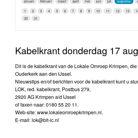
januari
februari
maart
april
mei
juni
juli
augustus
LOK schijf
Vrijdag
1
2
3
4
5
6
7
8
9
10
11
12
13
1
Oude LOK programma's
30
31
Zaterdag
Zondag
Kabelkrant donderdag 17 aug
Dit is de kabelkrant van de Lokale Omroep Krimpen, die 
Ouderkerk aan den IJssel.
Nieuwstips en/of berichten voor de kabelkrant kunt u stu
LOK, red. kabelkrant, Postbus 279,
2920 AG Krimpen a/d IJssel
of faxen naar: 0180 55 20 11.
Web-site: www.lokaleomroepkrimpen.nl.
E-mail: lok@bit-ic.nl