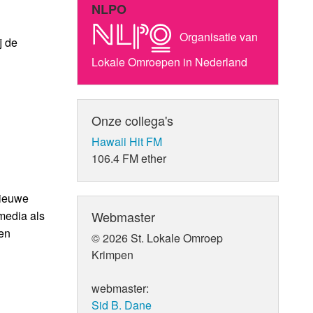
NLPO
Organisatie van
j de
Lokale Omroepen in Nederland
Onze collega's
Hawaii Hit FM
106.4 FM ether
nieuwe
Webmaster
 media als
en
© 2026 St. Lokale Omroep
Krimpen
webmaster:
Sid B. Dane