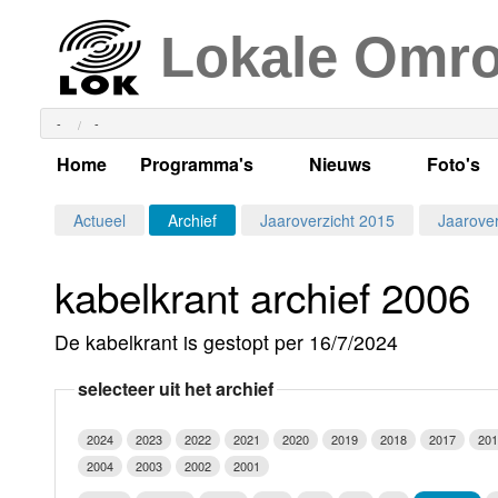
Lokale Omr
-
-
Home
Programma's
Nieuws
Foto's
Alle dagen
Actueel Lokaal Nieuw
Algeme
Actueel
Archief
Jaaroverzicht 2015
Jaarover
Weekschema
LOK nieuws
Evenem
kabelkrant archief 2006
Per dag
Kabelkrant
Progra
Maandag
De kabelkrant is gestopt per 16/7/2024
Alle programma's
Columns
Smoele
Dinsdag
selecteer uit het archief
Uitzending gemist?
RSS feed
Woensdag
2024
2023
2022
2021
2020
2019
2018
2017
201
Luister LOK Live
Donderdag
2004
2003
2002
2001