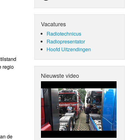
Vacatures
Radiotechnicus
Radiopresentator
Hoofd Uitzendingen
ilstand
e regio
Nieuwste video
van de