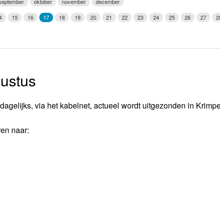
september
oktober
november
december
Weerman
4
15
16
17
18
19
20
21
22
23
24
25
26
27
2
Over Krimpen a/d IJssel
ustus
dagelijks, via het kabelnet, actueel wordt uitgezonden in Krimp
ren naar: