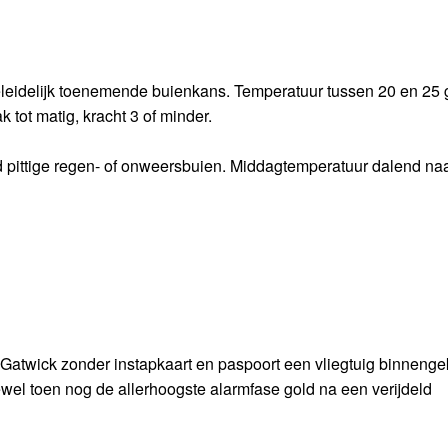
 geleidelijk toenemende buienkans. Temperatuur tussen 20 en 25 
 tot matig, kracht 3 of minder.
ld pittige regen- of onweersbuien. Middagtemperatuur dalend na
-Gatwick zonder instapkaart en paspoort een vliegtuig binneng
wel toen nog de allerhoogste alarmfase gold na een verijdeld