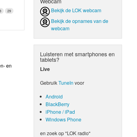
Webcam
Bekijk de LOK webcam
8
29
Bekijk de opnames van de
webcam
Luisteren met smartphones en
tablets?
en- en
Live
Gebruik
TuneIn
voor
Android
BlackBerry
iPhone / iPad
Windows Phone
en zoek op "LOK radio"