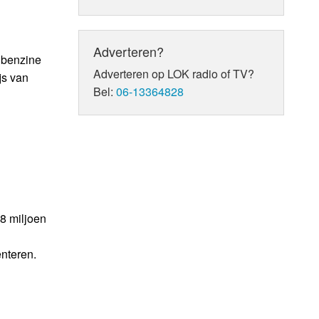
Adverteren?
n benzine
Adverteren op LOK radio of TV?
js van
Bel:
06-13364828
8 miljoen
nteren.