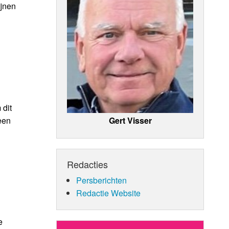
ijnen
 dit
een
Gert Visser
Redacties
Persberichten
Redactie Website
e