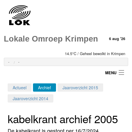
Lokale Omroep Krimpen
6 aug '26
14.5°C / Geheel bewolkt in Krimpen
-
-
MENU
Actueel
Archief
Jaaroverzicht 2015
Login
Jaaroverzicht 2014
Home
kabelkrant archief 2005
Programma's
De kabelkrant is gestopt per 16/7/2024