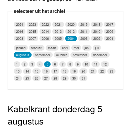
Nieuws
selecteer uit het archief
Foto's
2024
2023
2022
2021
2020
2019
2018
2017
2016
2015
2014
2013
2012
2011
2010
2009
Video
2008
2007
2006
2005
2004
2003
2002
2001
Webcam
januari
februari
maart
april
mei
juni
juli
augustus
september
oktober
november
december
Info
1
2
3
4
5
6
7
8
9
10
11
12
13
14
15
16
17
18
19
20
21
22
23
24
25
26
27
28
29
30
31
Kabelkrant donderdag 5
augustus