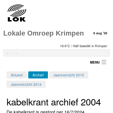
Lokale Omroep Krimpen
6 aug '26
19.6°C / Half bewolkt in Krimpen
-
-
MENU
Actueel
Archief
Jaaroverzicht 2015
Login
Jaaroverzicht 2014
Home
kabelkrant archief 2004
Programma's
De kabelkrant is gestopt per 16/7/2024