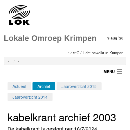
Lokale Omroep Krimpen
9 aug '26
17.5°C / Licht bewolkt in Krimpen
-
-
MENU
Actueel
Archief
Jaaroverzicht 2015
Login
Jaaroverzicht 2014
Home
kabelkrant archief 2003
Programma's
De kabelkrant is gestopt per 16/7/2024