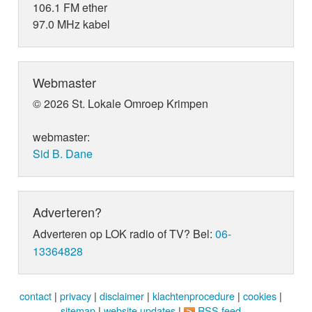
106.1 FM ether
97.0 MHz kabel
Webmaster
© 2026 St. Lokale Omroep Krimpen
webmaster:
Sid B. Dane
Adverteren?
Adverteren op LOK radio of TV? Bel:
06-
13364828
contact
|
privacy
|
disclaimer
|
klachtenprocedure
|
cookies
|
sitemap
|
website updates
|
RSS feed