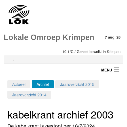
Lokale Omroep Krimpen
7 aug '26
19.1°C / Geheel bewolkt in Krimpen
-
-
MENU
Actueel
Archief
Jaaroverzicht 2015
Login
Jaaroverzicht 2014
Home
kabelkrant archief 2003
Programma's
De kabelkrant is gestopt per 16/7/2024