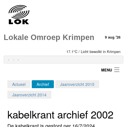
Lokale Omroep Krimpen
9 aug '26
17.1°C / Licht bewolkt in Krimpen
-
-
MENU
Actueel
Archief
Jaaroverzicht 2015
Login
Jaaroverzicht 2014
Home
kabelkrant archief 2002
Programma's
De kabelkrant is gestopt per 16/7/2024