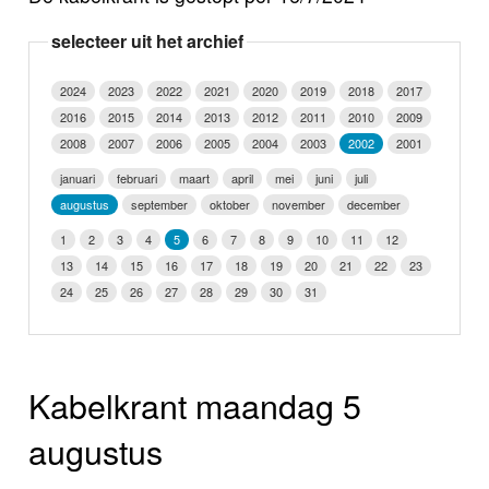
Nieuws
selecteer uit het archief
Foto's
2024
2023
2022
2021
2020
2019
2018
2017
2016
2015
2014
2013
2012
2011
2010
2009
Video
2008
2007
2006
2005
2004
2003
2002
2001
Webcam
januari
februari
maart
april
mei
juni
juli
augustus
september
oktober
november
december
Info
1
2
3
4
5
6
7
8
9
10
11
12
13
14
15
16
17
18
19
20
21
22
23
24
25
26
27
28
29
30
31
Kabelkrant maandag 5
augustus