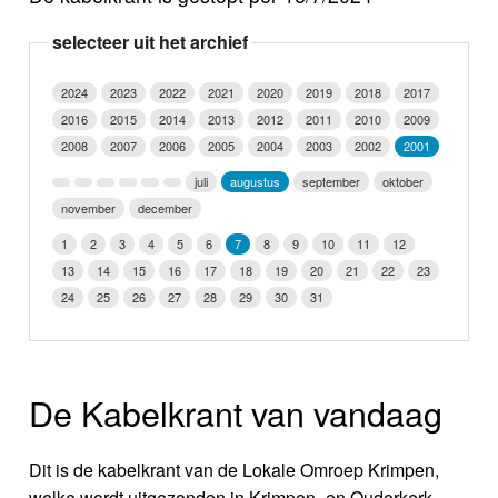
Nieuws
selecteer uit het archief
Foto's
2024
2023
2022
2021
2020
2019
2018
2017
2016
2015
2014
2013
2012
2011
2010
2009
Video
2008
2007
2006
2005
2004
2003
2002
2001
Webcam
juli
augustus
september
oktober
november
december
Info
1
2
3
4
5
6
7
8
9
10
11
12
13
14
15
16
17
18
19
20
21
22
23
24
25
26
27
28
29
30
31
De Kabelkrant van vandaag
Dit is de kabelkrant van de Lokale Omroep Krimpen,
welke wordt uitgezonden in Krimpen- en Ouderkerk