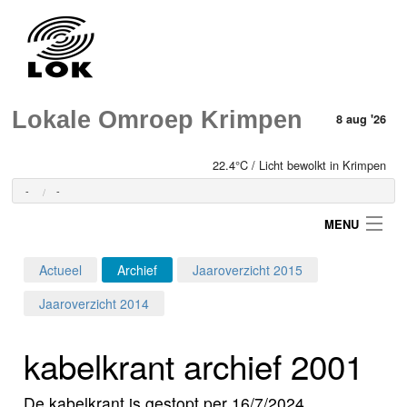
Lokale Omroep Krimpen
8 aug '26
22.4°C / Licht bewolkt in Krimpen
-
-
MENU
Actueel
Archief
Jaaroverzicht 2015
Login
Jaaroverzicht 2014
Home
kabelkrant archief 2001
Programma's
De kabelkrant is gestopt per 16/7/2024