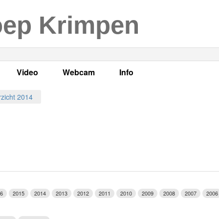
oep Krimpen
Video
Webcam
Info
s
en
LOK TV
Live webcam
Adres, telefoonnummer en
zicht 2014
enten
LOK TV live
Opnames webcam
Adverteren
mma's
Video Krimpen aan den IJssel
Persberichten
nboek
Bestuur
Vacatures
6
2015
2014
2013
2012
2011
2010
2009
2008
2007
2006
Programmabeleid Bepalen