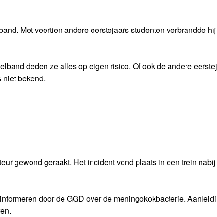
band. Met veertien andere eerstejaars studenten verbrandde hij 
telband deden ze alles op eigen risico. Of ook de andere eerste
 niet bekend.
teur gewond geraakt. Het incident vond plaats in een trein nabij 
nformeren door de GGD over de meningokokbacterie. Aanleidi
en.