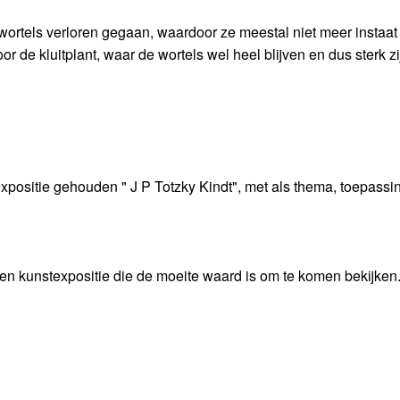
e wortels verloren gegaan, waardoor ze meestal niet meer instaat
r de kluitplant, waar de wortels wel heel blijven en dus sterk zi
xpositie gehouden " J P Totzky Kindt", met als thema, toepassi
. Een kunstexpositie die de moeite waard is om te komen bekijken