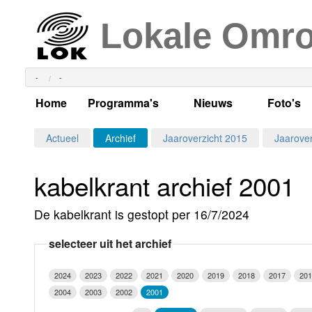
Lokale Omr
-
-
Home
Programma's
Nieuws
Foto's
Alle dagen
Actueel Lokaal Nieuw
Algeme
Actueel
Archief
Jaaroverzicht 2015
Jaarover
Weekschema
LOK nieuws
Evenem
kabelkrant archief 2001
Per dag
Kabelkrant
Progra
Maandag
De kabelkrant is gestopt per 16/7/2024
Alle programma's
Columns
Smoele
Dinsdag
selecteer uit het archief
Uitzending gemist?
RSS feed
Woensdag
2024
2023
2022
2021
2020
2019
2018
2017
201
Luister LOK Live
Donderdag
2004
2003
2002
2001