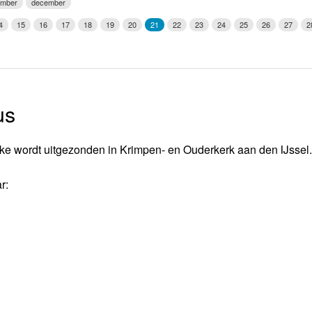
ember
december
Weerman
4
15
16
17
18
19
20
21
22
23
24
25
26
27
2
Over Krimpen a/d IJssel
us
ke wordt uitgezonden in Krimpen- en Ouderkerk aan den IJssel.
r: