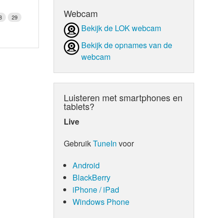
Webcam
8
29
Bekijk de LOK webcam
Bekijk de opnames van de
webcam
Luisteren met smartphones en
tablets?
Live
Gebruik
TuneIn
voor
Android
BlackBerry
iPhone / iPad
Windows Phone