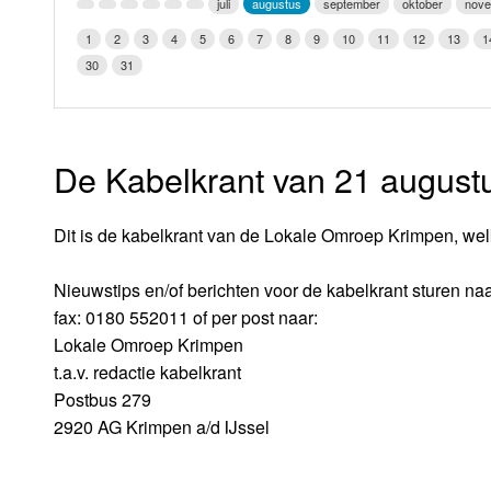
juli
augustus
september
oktober
nov
LOK schijf
Vrijdag
1
2
3
4
5
6
7
8
9
10
11
12
13
1
Oude LOK programma's
30
31
Zaterdag
Zondag
De Kabelkrant van 21 august
Dit is de kabelkrant van de Lokale Omroep Krimpen, wel
Nieuwstips en/of berichten voor de kabelkrant sturen naa
fax: 0180 552011 of per post naar:
Lokale Omroep Krimpen
t.a.v. redactie kabelkrant
Postbus 279
2920 AG Krimpen a/d IJssel