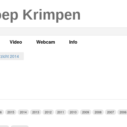
oep Krimpen
Video
Webcam
Info
s
en
LOK TV
Live webcam
Adres, telefoonnummer en
zicht 2014
enten
LOK TV live
Opnames webcam
Adverteren
mma's
Video Krimpen aan den IJssel
Persberichten
nboek
Bestuur
Vacatures
6
2015
2014
2013
2012
2011
2010
2009
2008
2007
2006
Programmabeleid Bepalen