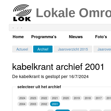
Lokale Omr
-
-
Home
Programma's
Nieuws
Foto's
Alle dagen
Actueel Lokaal Nieuw
Algeme
Actueel
Archief
Jaaroverzicht 2015
Jaarover
Weekschema
LOK nieuws
Evenem
kabelkrant archief 2001
Per dag
Kabelkrant
Progra
Maandag
De kabelkrant is gestopt per 16/7/2024
Alle programma's
Columns
Smoele
Dinsdag
selecteer uit het archief
Uitzending gemist?
RSS feed
Woensdag
2024
2023
2022
2021
2020
2019
2018
2017
201
Luister LOK Live
Donderdag
2004
2003
2002
2001