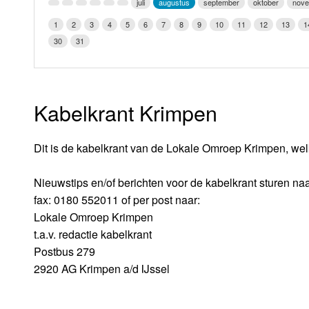
juli
augustus
september
oktober
nov
LOK schijf
Vrijdag
1
2
3
4
5
6
7
8
9
10
11
12
13
1
Oude LOK programma's
30
31
Zaterdag
Zondag
Kabelkrant Krimpen
Dit is de kabelkrant van de Lokale Omroep Krimpen, wel
Nieuwstips en/of berichten voor de kabelkrant sturen naa
fax: 0180 552011 of per post naar:
Lokale Omroep Krimpen
t.a.v. redactie kabelkrant
Postbus 279
2920 AG Krimpen a/d IJssel