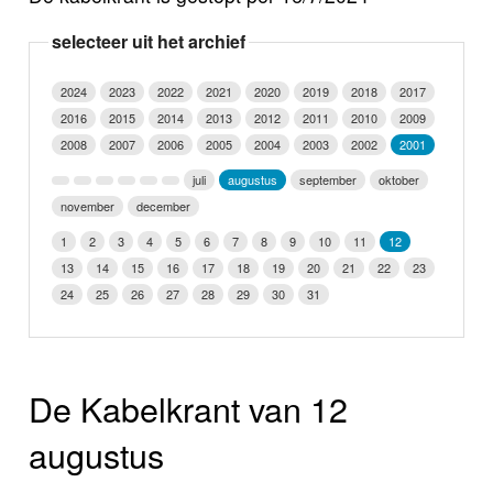
Nieuws
selecteer uit het archief
Foto's
2024
2023
2022
2021
2020
2019
2018
2017
2016
2015
2014
2013
2012
2011
2010
2009
Video
2008
2007
2006
2005
2004
2003
2002
2001
Webcam
juli
augustus
september
oktober
november
december
Info
1
2
3
4
5
6
7
8
9
10
11
12
13
14
15
16
17
18
19
20
21
22
23
24
25
26
27
28
29
30
31
De Kabelkrant van 12
augustus