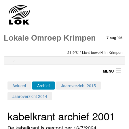
Lokale Omroep Krimpen
7 aug '26
21.9°C / Licht bewolkt in Krimpen
-
-
MENU
Actueel
Archief
Jaaroverzicht 2015
Login
Jaaroverzicht 2014
Home
kabelkrant archief 2001
Programma's
De kabelkrant is gestopt per 16/7/2024