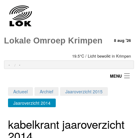
Lokale Omroep Krimpen
8 aug '26
19.5°C / Licht bewolkt in Krimpen
-
-
MENU
Actueel
Archief
Jaaroverzicht 2015
Login
Jaaroverzicht 2014
Home
kabelkrant jaaroverzicht
Programma's
2014