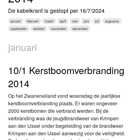
Nieuws
De kabelkrant is gestopt per 16/7/2024
Foto's
januari
februari
maart
april
mei
juni
juli
augustus
september
oktober
november
december
Video
januari
Webcam
Info
10/1 Kerstboomverbranding
2014
Op het Zwaneneiland vond woensdag de jaarlijkse
kerstboomverbranding plaats. Er waren ongeveer
2000 kerstbomen die verbrand werden. Bij de
verbranding was de jeugdbrandweer van Krimpen
aan den IJssel onder begeleiding van de brandweer
Krimpen aan den IJssel aanwezig voor de veiligheid.