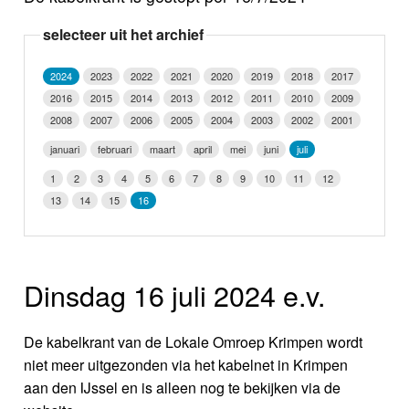
Nieuws
selecteer uit het archief
Foto's
2024
2023
2022
2021
2020
2019
2018
2017
2016
2015
2014
2013
2012
2011
2010
2009
Video
2008
2007
2006
2005
2004
2003
2002
2001
Webcam
januari
februari
maart
april
mei
juni
juli
1
2
3
4
5
6
7
8
9
10
11
12
Info
13
14
15
16
Dinsdag 16 juli 2024 e.v.
De kabelkrant van de Lokale Omroep Krimpen wordt
niet meer uitgezonden via het kabelnet in Krimpen
aan den IJssel en is alleen nog te bekijken via de