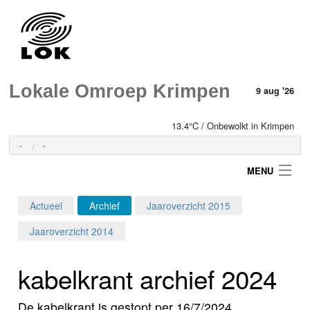
Lokale Omroep Krimpen
9 aug '26
13.4°C / Onbewolkt in Krimpen
-
-
MENU
Actueel
Archief
Jaaroverzicht 2015
Login
Jaaroverzicht 2014
Home
kabelkrant archief 2024
Programma's
De kabelkrant is gestopt per 16/7/2024