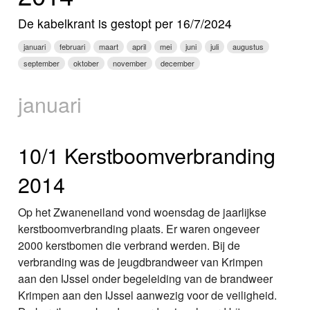
Nieuws
De kabelkrant is gestopt per 16/7/2024
Foto's
januari
februari
maart
april
mei
juni
juli
augustus
september
oktober
november
december
Video
januari
Webcam
Info
10/1 Kerstboomverbranding
2014
Op het Zwaneneiland vond woensdag de jaarlijkse
kerstboomverbranding plaats. Er waren ongeveer
2000 kerstbomen die verbrand werden. Bij de
verbranding was de jeugdbrandweer van Krimpen
aan den IJssel onder begeleiding van de brandweer
Krimpen aan den IJssel aanwezig voor de veiligheid.