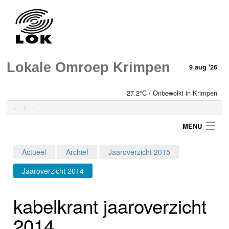
Lokale Omroep Krimpen
9 aug '26
27.2°C / Onbewolkt in Krimpen
-
-
MENU
Actueel
Archief
Jaaroverzicht 2015
Login
Jaaroverzicht 2014
Home
kabelkrant jaaroverzicht
Programma's
2014