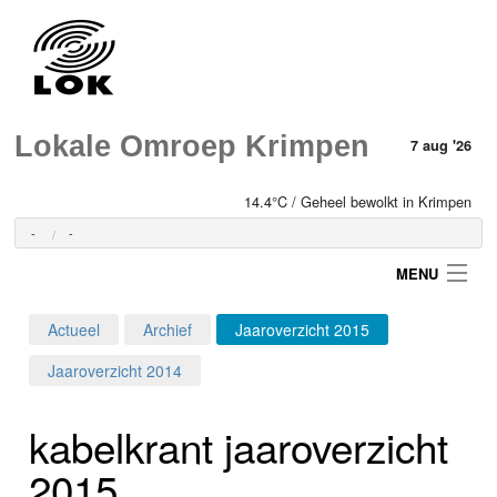
Lokale Omroep Krimpen
7 aug '26
14.4°C / Geheel bewolkt in Krimpen
-
-
MENU
Actueel
Archief
Jaaroverzicht 2015
Login
Jaaroverzicht 2014
Home
kabelkrant jaaroverzicht
Programma's
2015