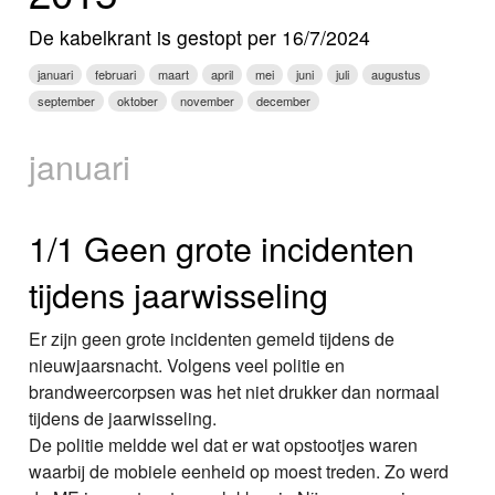
Nieuws
De kabelkrant is gestopt per 16/7/2024
Foto's
januari
februari
maart
april
mei
juni
juli
augustus
september
oktober
november
december
Video
januari
Webcam
Info
1/1 Geen grote incidenten
tijdens jaarwisseling
Er zijn geen grote incidenten gemeld tijdens de
nieuwjaarsnacht. Volgens veel politie en
brandweercorpsen was het niet drukker dan normaal
tijdens de jaarwisseling.
De politie meldde wel dat er wat opstootjes waren
waarbij de mobiele eenheid op moest treden. Zo werd