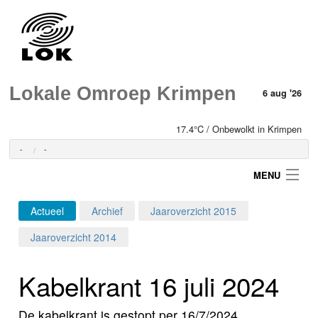
Lokale Omroep Krimpen
6 aug '26
17.4°C / Onbewolkt in Krimpen
-
-
MENU
Actueel
Archief
Jaaroverzicht 2015
Login
Jaaroverzicht 2014
Home
Kabelkrant 16 juli 2024
Programma's
De kabelkrant is gestopt per 16/7/2024