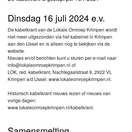
Nieuws
Dinsdag 16 juli 2024 e.v.
Foto's
De kabelkrant van de Lokale Omroep Krimpen wordt
Video
niet meer uitgezonden via het kabelnet in Krimpen
aan den IJssel en is alleen nog te bekijken via de
Webcam
website.
Nieuws en/of berichten kunt u sturen per e-mail naar
Info
info@lokaleomroepkrimpen.nl of
LOK, red. kabelkrant, Nachtegaalstraat 8, 2922 VL
Krimpen a/d IJssel. www.lokaleomroepkrimpen.nl.
Historisch kabelkrant nieuws lezen of nieuws van
vorige dagen:
www.lokaleomroepkrimpen.nl/kabelkrant.
Samensmelting