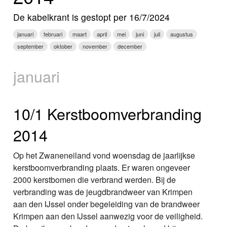
Nieuws
De kabelkrant is gestopt per 16/7/2024
Foto's
januari
februari
maart
april
mei
juni
juli
augustus
september
oktober
november
december
Video
januari
Webcam
Info
10/1 Kerstboomverbranding
2014
Op het Zwaneneiland vond woensdag de jaarlijkse
kerstboomverbranding plaats. Er waren ongeveer
2000 kerstbomen die verbrand werden. Bij de
verbranding was de jeugdbrandweer van Krimpen
aan den IJssel onder begeleiding van de brandweer
Krimpen aan den IJssel aanwezig voor de veiligheid.