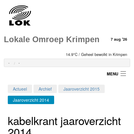
Lokale Omroep Krimpen
7 aug '26
14.9°C / Geheel bewolkt in Krimpen
-
-
MENU
Actueel
Archief
Jaaroverzicht 2015
Login
Jaaroverzicht 2014
Home
kabelkrant jaaroverzicht
Programma's
2014