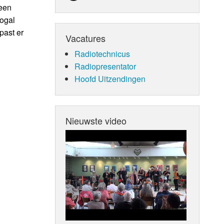
geen
ogal
past er
Vacatures
Radiotechnicus
Radiopresentator
Hoofd Uitzendingen
Nieuwste video