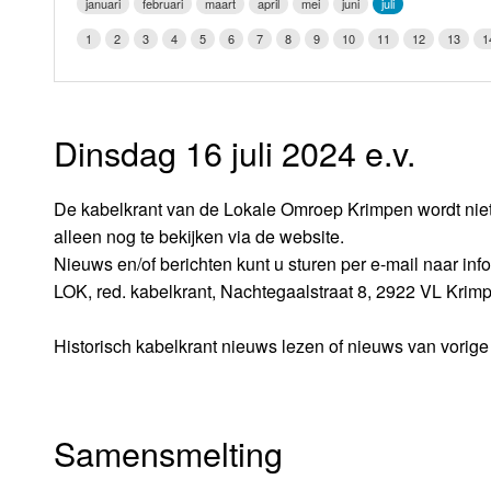
januari
februari
maart
april
mei
juni
juli
LOK schijf
Vrijdag
1
2
3
4
5
6
7
8
9
10
11
12
13
1
Oude LOK programma's
Zaterdag
Zondag
Dinsdag 16 juli 2024 e.v.
De kabelkrant van de Lokale Omroep Krimpen wordt niet 
alleen nog te bekijken via de website.
Nieuws en/of berichten kunt u sturen per e-mail naar i
LOK, red. kabelkrant, Nachtegaalstraat 8, 2922 VL Krim
Historisch kabelkrant nieuws lezen of nieuws van vorig
Samensmelting