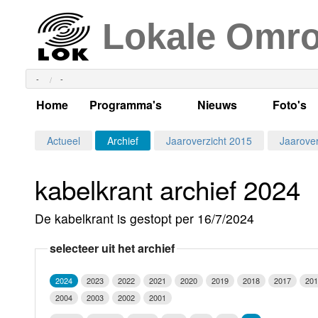
Lokale Omr
-
-
Home
Programma's
Nieuws
Foto's
Alle dagen
Actueel Lokaal Nieuw
Algeme
Actueel
Archief
Jaaroverzicht 2015
Jaarover
Weekschema
LOK nieuws
Evenem
kabelkrant archief 2024
Per dag
Kabelkrant
Progra
Maandag
De kabelkrant is gestopt per 16/7/2024
Alle programma's
Columns
Smoele
Dinsdag
selecteer uit het archief
Uitzending gemist?
RSS feed
Woensdag
2024
2023
2022
2021
2020
2019
2018
2017
201
Luister LOK Live
Donderdag
2004
2003
2002
2001