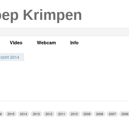
oep Krimpen
Video
Webcam
Info
s
en
LOK TV
Live webcam
Adres, telefoonnummer en
zicht 2014
enten
LOK TV live
Opnames webcam
Adverteren
mma's
Video Krimpen aan den IJssel
Persberichten
nboek
Bestuur
Vacatures
6
2015
2014
2013
2012
2011
2010
2009
2008
2007
2006
Programmabeleid Bepalen