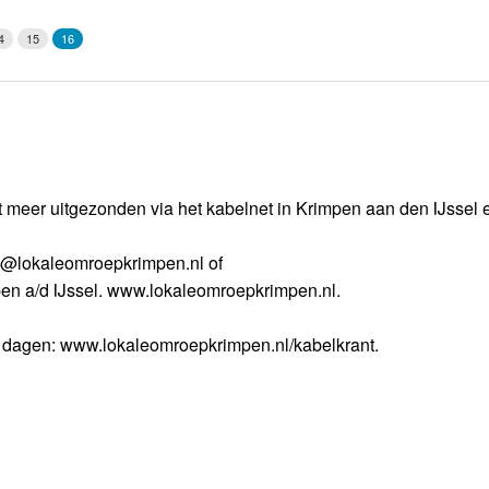
Weerman
4
15
16
Over Krimpen a/d IJssel
meer uitgezonden via het kabelnet in Krimpen aan den IJssel e
nfo@lokaleomroepkrimpen.nl of
pen a/d IJssel. www.lokaleomroepkrimpen.nl.
e dagen: www.lokaleomroepkrimpen.nl/kabelkrant.