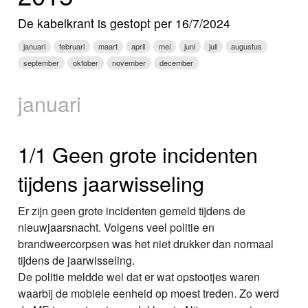
Nieuws
De kabelkrant is gestopt per 16/7/2024
Foto's
januari
februari
maart
april
mei
juni
juli
augustus
september
oktober
november
december
Video
januari
Webcam
Info
1/1 Geen grote incidenten
tijdens jaarwisseling
Er zijn geen grote incidenten gemeld tijdens de
nieuwjaarsnacht. Volgens veel politie en
brandweercorpsen was het niet drukker dan normaal
tijdens de jaarwisseling.
De politie meldde wel dat er wat opstootjes waren
waarbij de mobiele eenheid op moest treden. Zo werd