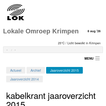
Lokale Omroep Krimpen
8 aug '26
25°C / Licht bewolkt in Krimpen
-
-
MENU
Actueel
Archief
Jaaroverzicht 2015
Login
Jaaroverzicht 2014
Home
kabelkrant jaaroverzicht
Programma's
2015