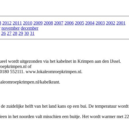
3
2012
2011
2010
2009
2008
2007
2006
2005
2004
2003
2002
2001
r
november
december
26
27
28
29
30
31
eel wordt uitgezonden via het kabelnet in Krimpen aan den IJssel.
roepkrimpen.nl of
l. 0180 552111. www.lokaleomroepkrimpen.nl.
kaleomroepkrimpen.nl/kabelkrant.
 de zuidelijke helft van het land kans op een bui. De temperatuur wordt
lleen in het noorden valt misschien een buitje. Het wordt warmer met 2