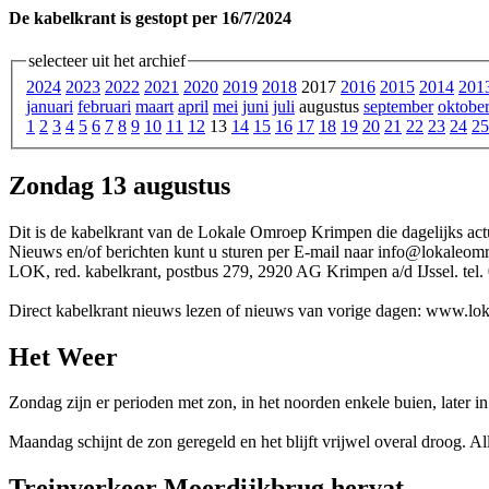
De kabelkrant is gestopt per 16/7/2024
selecteer uit het archief
2024
2023
2022
2021
2020
2019
2018
2017
2016
2015
2014
201
januari
februari
maart
april
mei
juni
juli
augustus
september
oktobe
1
2
3
4
5
6
7
8
9
10
11
12
13
14
15
16
17
18
19
20
21
22
23
24
25
Zondag 13 augustus
Dit is de kabelkrant van de Lokale Omroep Krimpen die dagelijks actu
Nieuws en/of berichten kunt u sturen per E-mail naar info@lokaleom
LOK, red. kabelkrant, postbus 279, 2920 AG Krimpen a/d IJssel. te
Direct kabelkrant nieuws lezen of nieuws van vorige dagen: www.lo
Het Weer
Zondag zijn er perioden met zon, in het noorden enkele buien, later in
Maandag schijnt de zon geregeld en het blijft vrijwel overal droog. A
Treinverkeer Moerdijkbrug hervat