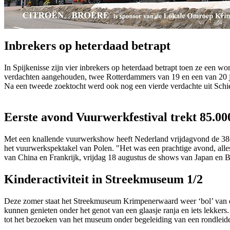
Inbrekers op heterdaad betrapt
In Spijkenisse zijn vier inbrekers op heterdaad betrapt toen ze een w
verdachten aangehouden, twee Rotterdammers van 19 en een van 20 j
Na een tweede zoektocht werd ook nog een vierde verdachte uit Sch
Eerste avond Vuurwerkfestival trekt 85.00
Met een knallende vuurwerkshow heeft Nederland vrijdagvond de 38e 
het vuurwerkspektakel van Polen. "Het was een prachtige avond, alles 
van China en Frankrijk, vrijdag 18 augustus de shows van Japan en B
Kinderactiviteit in Streekmuseum 1/2
Deze zomer staat het Streekmuseum Krimpenerwaard weer ‘bol’ van de
kunnen genieten onder het genot van een glaasje ranja en iets lekke
tot het bezoeken van het museum onder begeleiding van een rondleide