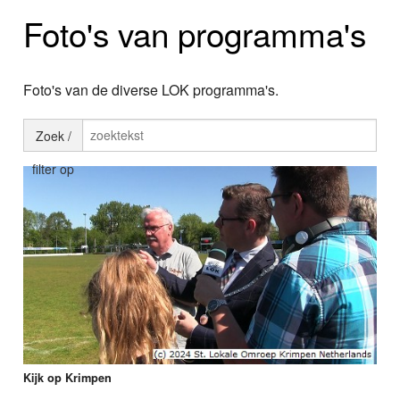
Home
Foto's van programma's
Programma's
Nieuws
Foto's van de diverse LOK programma's.
Foto's
Zoek /
filter op
Video
Webcam
Info
Kijk op Krimpen