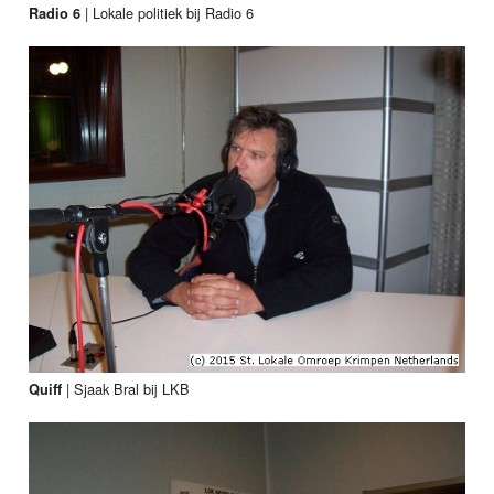
|
Lokale politiek bij Radio 6
Radio 6
|
Sjaak Bral bij LKB
Quiff