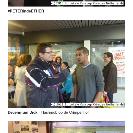
#PETERindeETHER
|
Flashmob op de Crimpenhof
Decennium Dick