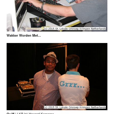
Wakker Worden Met...
|
LKB bij Howard Komproe
Quiff