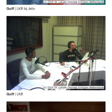
|
LKB bij Jetix
Quiff
|
LKB
Quiff