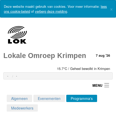
Deze website maakt gebruik van cookies. Voor meer informatie:
lees
×
ons cookie-beleid
of
verberg deze melding
.
Lokale Omroep Krimpen
7 aug '26
15.7°C / Geheel bewolkt in Krimpen
-
-
MENU
Algemeen
Evenementen
Programma's
Login
Medewerkers