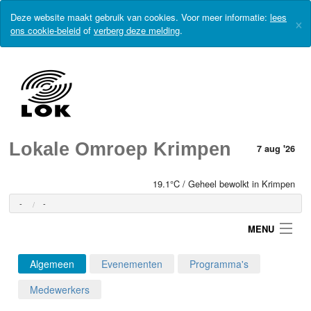
Deze website maakt gebruik van cookies. Voor meer informatie:
lees
×
ons cookie-beleid
of
verberg deze melding
.
Lokale Omroep Krimpen
7 aug '26
19.1°C / Geheel bewolkt in Krimpen
-
-
MENU
Algemeen
Evenementen
Programma's
Login
Medewerkers