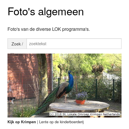
Home
Foto's algemeen
Programma's
Nieuws
Foto's van de diverse LOK programma's.
Foto's
Zoek /
filter op
Video
Webcam
Info
|
Lente op de kinderboerderij
Kijk op Krimpen