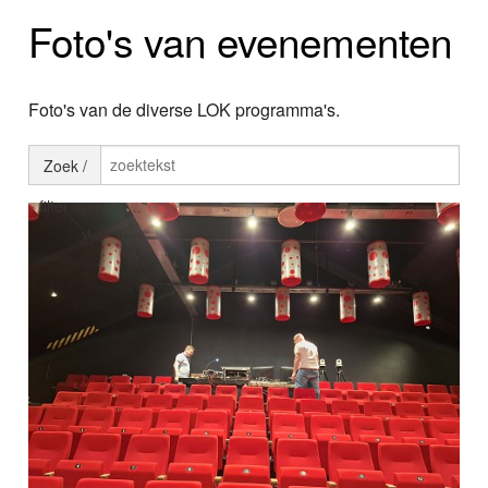
Home
Foto's van evenementen
Programma's
Nieuws
Foto's van de diverse LOK programma's.
Foto's
Zoek /
filter op
Video
Webcam
Info