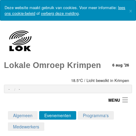
Deze website maakt gebruik van cookies. Voor meer informatie:
lees
×
ons cookie-beleid
of
verberg deze melding
.
Lokale Omroep Krimpen
6 aug '26
18.5°C / Licht bewolkt in Krimpen
-
-
MENU
Algemeen
Evenementen
Programma's
Login
Medewerkers