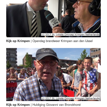
|
Opendag brandweer Krimpen aan den IJssel
Kijk op Krimpen
|
Huldiging Giovanni van Bronckhorst
Kijk op Krimpen