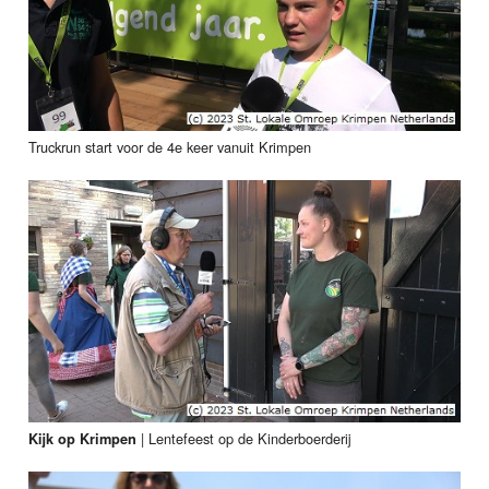
Truckrun start voor de 4e keer vanuit Krimpen
|
Lentefeest op de Kinderboerderij
Kijk op Krimpen