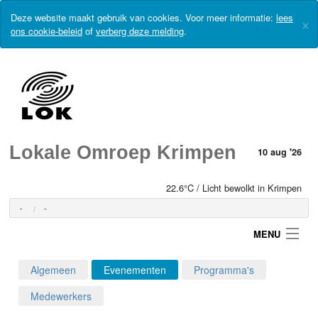
Deze website maakt gebruik van cookies. Voor meer informatie:
lees
×
ons cookie-beleid
of
verberg deze melding
.
Lokale Omroep Krimpen
10 aug '26
22.6°C / Licht bewolkt in Krimpen
-
-
MENU
Algemeen
Evenementen
Programma's
Login
Medewerkers