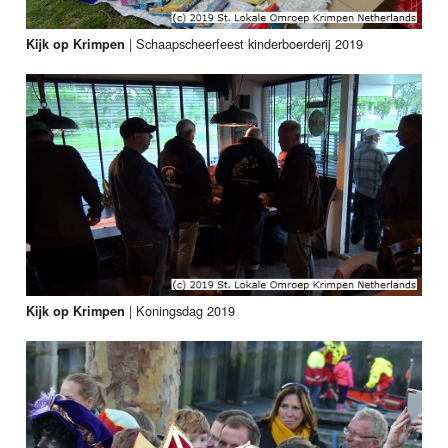
|
Schaapscheerfeest kinderboerderij 2019
Kijk op Krimpen
|
Koningsdag 2019
Kijk op Krimpen