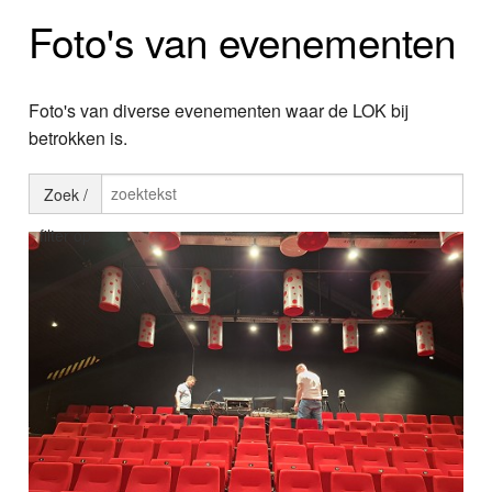
Home
Foto's van evenementen
Programma's
Nieuws
Foto's van diverse evenementen waar de LOK bij
betrokken is.
Foto's
Zoek /
Video
filter op
Webcam
Vacatures
Info