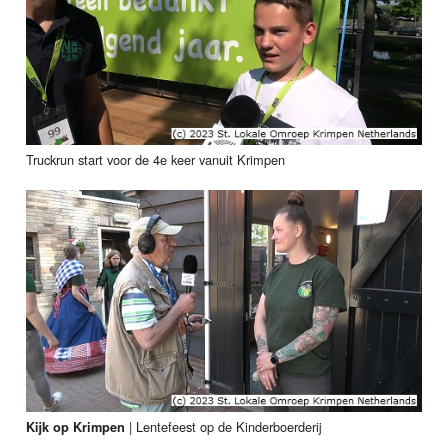
Truckrun start voor de 4e keer vanuit Krimpen
|
Lentefeest op de Kinderboerderij
Kijk op Krimpen