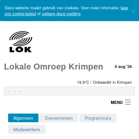
Deze website maakt gebruik van cookies. Voor meer informatie:
lees
×
ons cookie-beleid
of
verberg deze melding
.
Lokale Omroep Krimpen
6 aug '26
19.9°C / Onbewolkt in Krimpen
-
-
MENU
Algemeen
Evenementen
Programma's
Login
Medewerkers