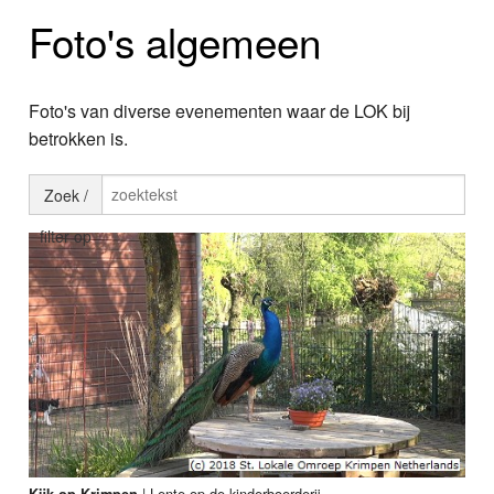
Home
Foto's algemeen
Programma's
Nieuws
Foto's van diverse evenementen waar de LOK bij
betrokken is.
Foto's
Zoek /
Video
filter op
Webcam
Info
|
Lente op de kinderboerderij
Kijk op Krimpen