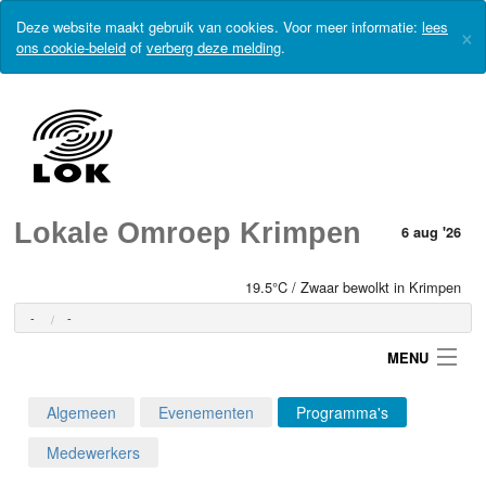
Deze website maakt gebruik van cookies. Voor meer informatie:
lees
×
ons cookie-beleid
of
verberg deze melding
.
Lokale Omroep Krimpen
6 aug '26
19.5°C / Zwaar bewolkt in Krimpen
-
-
MENU
Algemeen
Evenementen
Programma's
Login
Medewerkers