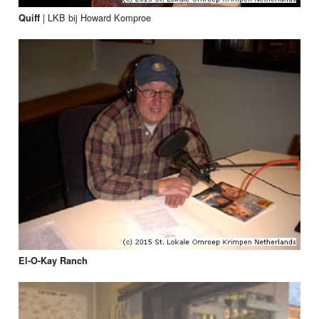
|
LKB bij Howard Komproe
Quiff
El-O-Kay Ranch