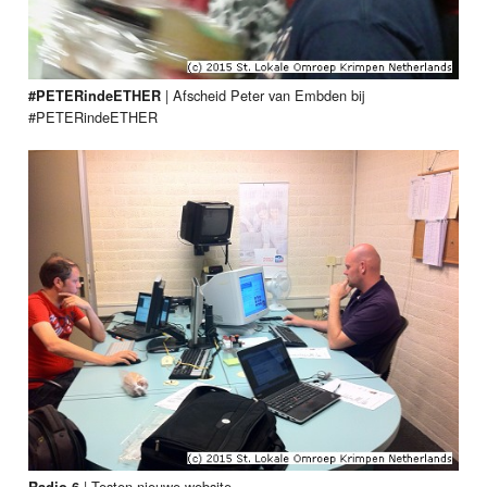
|
Afscheid Peter van Embden bij
#PETERindeETHER
#PETERindeETHER
|
Testen nieuwe website
Radio 6