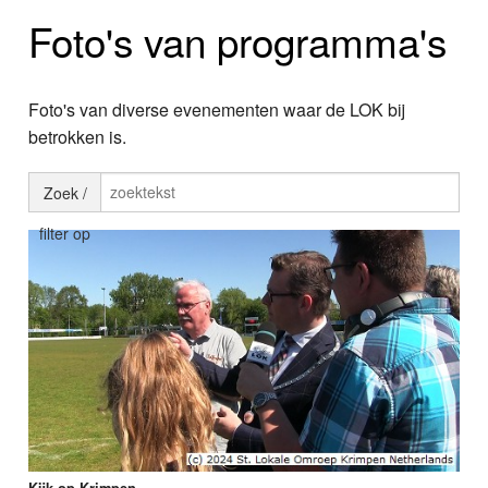
Home
Foto's van programma's
Programma's
Nieuws
Foto's van diverse evenementen waar de LOK bij
betrokken is.
Foto's
Zoek /
Video
filter op
Webcam
Info
Kijk op Krimpen