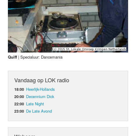
|
Specialuur: Dancemania
Quiff
Vandaag op LOK radio
Heerlijk-Hollands
18:00
Decennium Dick
20:00
Late Night
22:00
De Late Avond
23:00