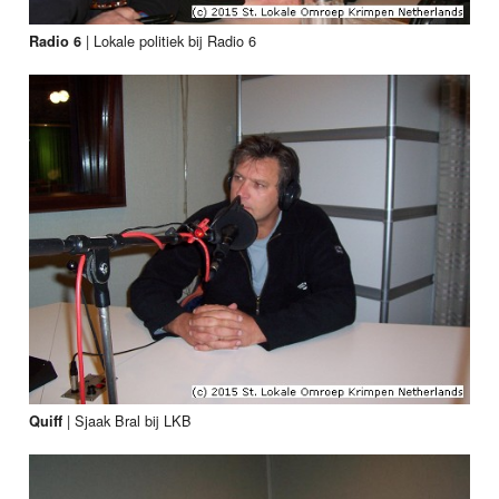
|
Lokale politiek bij Radio 6
Radio 6
|
Sjaak Bral bij LKB
Quiff