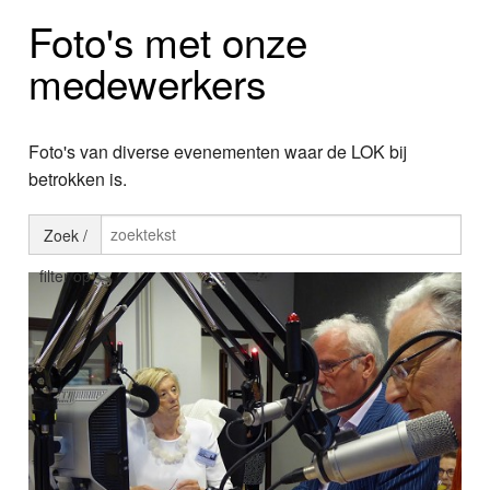
Home
Foto's met onze
Programma's
medewerkers
Nieuws
Foto's van diverse evenementen waar de LOK bij
Foto's
betrokken is.
Video
Zoek /
Webcam
filter op
Info