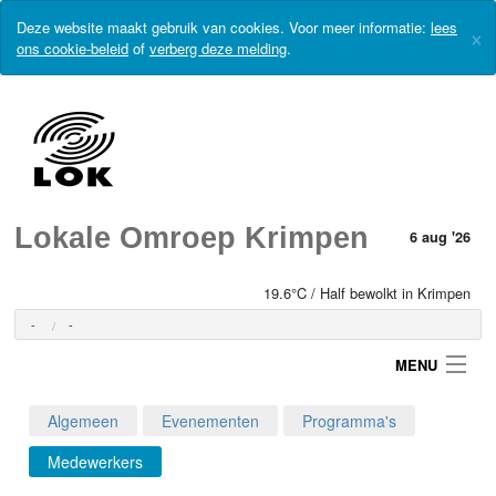
Deze website maakt gebruik van cookies. Voor meer informatie:
lees
×
ons cookie-beleid
of
verberg deze melding
.
Lokale Omroep Krimpen
6 aug '26
19.6°C / Half bewolkt in Krimpen
-
-
MENU
Algemeen
Evenementen
Programma's
Login
Medewerkers