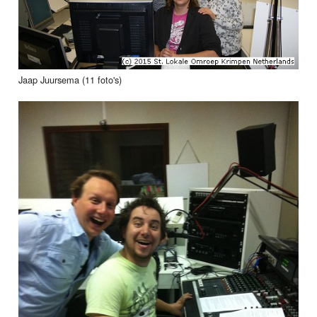
Jaap Juursema (11 foto's)