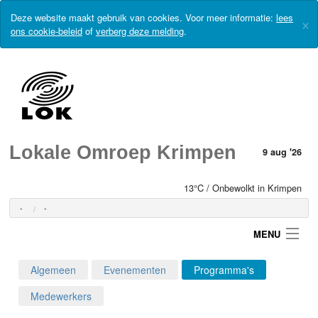
Deze website maakt gebruik van cookies. Voor meer informatie:
lees
×
ons cookie-beleid
of
verberg deze melding
.
Lokale Omroep Krimpen
9 aug '26
13°C / Onbewolkt in Krimpen
-
-
MENU
Algemeen
Evenementen
Programma's
Login
Medewerkers