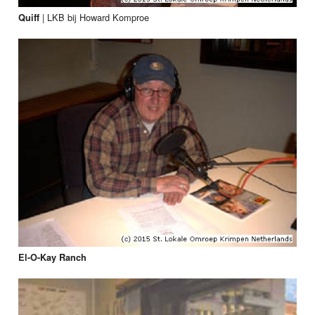
|
LKB bij Howard Komproe
Quiff
El-O-Kay Ranch