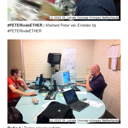
|
Afscheid Peter van Embden bij
#PETERindeETHER
#PETERindeETHER
|
Testen nieuwe website
Radio 6