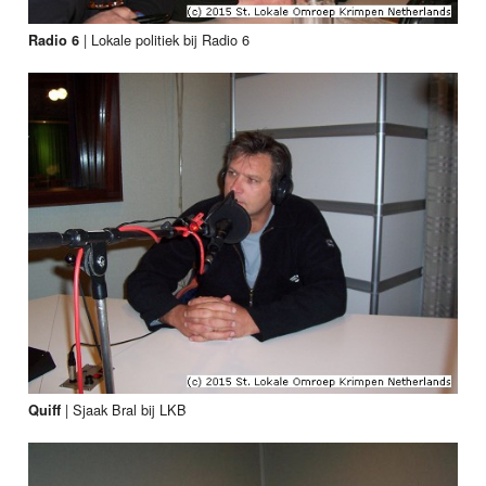
|
Lokale politiek bij Radio 6
Radio 6
|
Sjaak Bral bij LKB
Quiff