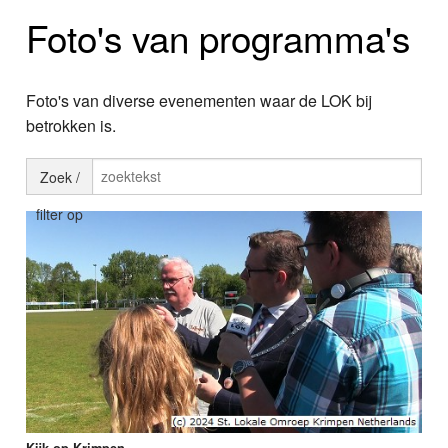
Home
Foto's van programma's
Programma's
Nieuws
Foto's van diverse evenementen waar de LOK bij
betrokken is.
Foto's
Zoek /
Video
filter op
Webcam
Info
Kijk op Krimpen