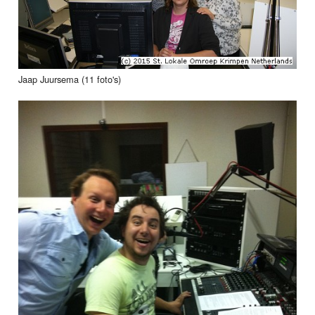
Jaap Juursema (11 foto's)