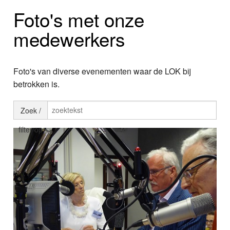
Home
Foto's met onze
Programma's
medewerkers
Nieuws
Foto's van diverse evenementen waar de LOK bij
Foto's
betrokken is.
Video
Zoek /
Webcam
filter op
Info