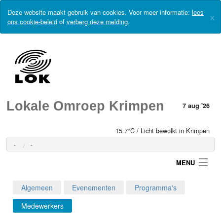
Deze website maakt gebruik van cookies. Voor meer informatie:
lees
×
ons cookie-beleid
of
verberg deze melding
.
Lokale Omroep Krimpen
7 aug '26
15.7°C / Licht bewolkt in Krimpen
-
-
MENU
Algemeen
Evenementen
Programma's
Login
Medewerkers